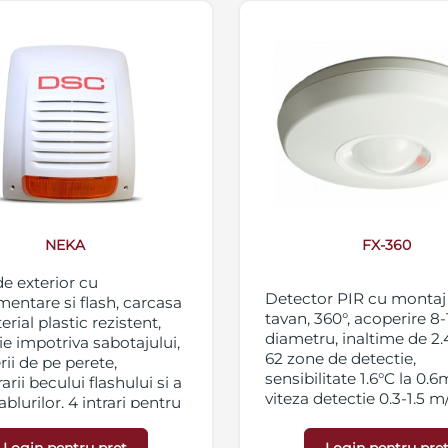
NEKA
FX-360
de exterior cu
Detector PIR cu montaj
mentare si flash, carcasa
tavan, 360°, acoperire 8
rial plastic rezistent,
diametru, inaltime de 2.
ie impotriva sabotajului,
62 zone de detectie,
ii de pe perete,
sensibilitate 1.6°C la 0.6
arii becului flashului si a
viteza detectie 0.3-1.5 m/
cablurilor, 4 intrari pentru
alimentare 9.5-18 VDC, 
acustic și vizual, sunet
140g
venta modulata si