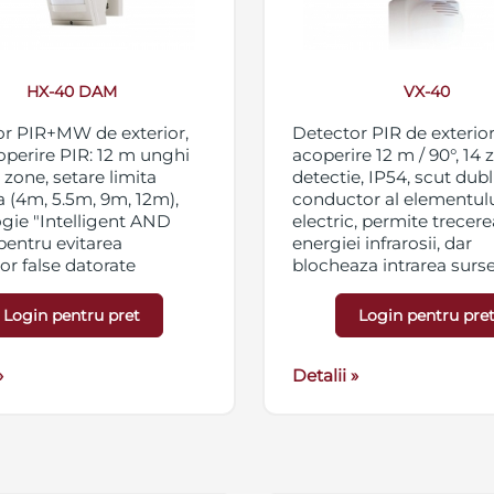
HX-40 DAM
VX-40
r PIR+MW de exterior,
Detector PIR de exterior
operire PIR: 12 m unghi
acoperire 12 m / 90°, 14
 zone, setare limita
detectie, IP54, scut dub
a (4m, 5.5m, 9m, 12m),
conductor al elementulu
gie "Intelligent AND
electric, permite trecere
pentru evitarea
energiei infrarosii, dar
or false datorate
blocheaza intrarea surse
lor mici, functie
lumina si interferentelor
king si "Active IR",
viteza detectie 0.3 - 1.5 m
Login pentru pret
Login pentru pre
 inteligenta a mediului
contact releu NO/NC, 28 
ation Sway Analysis
A max., inaltime montaj
in cazul miscarii
»
recomandata 0.8 - 1.2 m
Detalii »
iei si "Summer Night
ation Logic" in cazul
turilor mari din timpul
 vara)