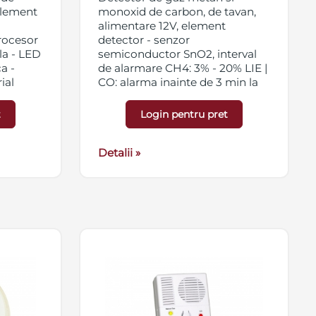
element
monoxid de carbon, de tavan,
alimentare 12V, element
rocesor
detector - senzor
la - LED
semiconductor SnO2, interval
a -
de alarmare CH4: 3% - 20% LIE |
ial
CO: alarma inainte de 3 min la
rea,
300 ppm, alarma sonora -
usoare
Buzzer piezo, alarma optica -
t
Login pentru pret
LED Galben (CH4) si LED Rosu
(CO), iesire contact releu
COM/NO sau COM/NC,
Detalii »
functionare normala LED
galben intermitent, stare de
veghe