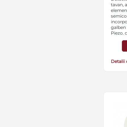
tavan, 
element
semico
incorpo
galben 
Piezo, 
plastic,
instalar
Detalii 