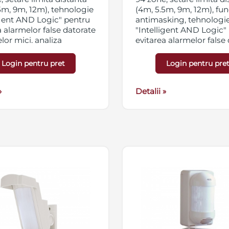
5m, 9m, 12m), tehnologie
(4m, 5.5m, 9m, 12m), fun
igent AND Logic" pentru
antimasking, tehnologi
a alarmelor false datorate
"Intelligent AND Logic"
lor mici, analiza
evitarea alarmelor false
enta a mediului
animalelor mici, analiza
ation Sway Analysis
inteligenta a mediului
Login pentru pret
Login pentru pre
in cazul miscarii
("Vegetation Sway Analy
iei si "Summer Night
Logic" in cazul miscarii
ation Logic" in cazul
»
vegetatiei si "Summer 
Detalii »
turilor mari din timpul
Compensation Logic" in
 vara)
temperaturilor mari din
noptii - vara)