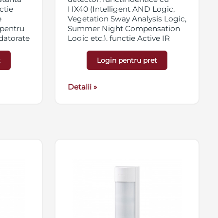
ctie
HX40 (Intelligent AND Logic,
e
Vegetation Sway Analysis Logic,
 pentru
Summer Night Compensation
 datorate
Logic etc.), functie Active IR
Anti-Masking, consum extrem
de redus 30uA, functii battery
t
Login pentru pret
sis
saving si low battery warning,
proiectat pentru aplicatii
Night
wireless
Detalii »
 cazul
 timpul