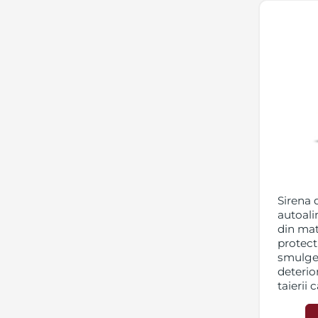
Sirena 
autoali
din mate
protect
smulger
deterior
taierii 
semnal 
cu frec