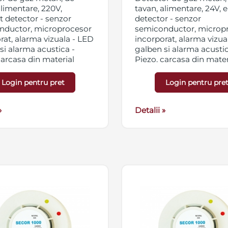
alimentare, 220V,
tavan, alimentare, 24V, 
 detector - senzor
detector - senzor
nductor, microprocesor
semiconductor, microp
rat, alarma vizuala - LED
incorporat, alarma vizua
si alarma acustica -
galben si alarma acustic
carcasa din material
Piezo, carcasa din mater
 nu intretine arderea,
plastic, nu intretine arde
e si intretinere usoare
instalare si intretinere 
Login pentru pret
Login pentru pre
»
Detalii »