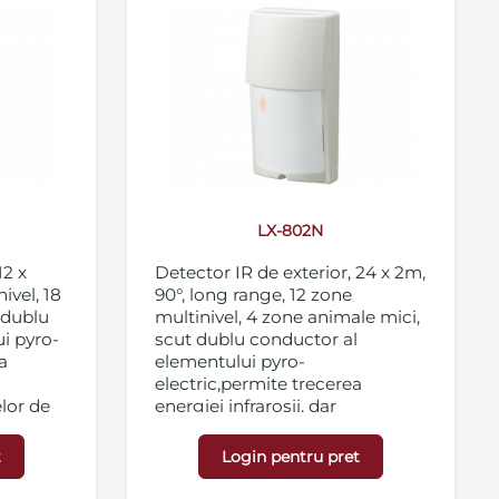
LX-802N
12 x
Detector IR de exterior, 24 x 2m,
ivel, 18
90°, long range, 12 zone
 dublu
multinivel, 4 zone animale mici,
i pyro-
scut dublu conductor al
a
elementului pyro-
electric,permite trecerea
lor de
energiei infrarosii, dar
 RF,
blocheaza intrarea surselor de
a
lumina si interferentelor RF,
t
Login pentru pret
sensibilitate reglabila in 3 trepte
 pentru