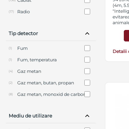
Cablat
(136)
(4m, 5.
"Intell
Radio
(17)
evitare
animale
intelig
Tip detector
("Veget
Logic" 
vegetat
Fum
(1)
Compens
Detalii 
tempera
Fum, temperatura
(1)
noptii -
Gaz metan
(4)
Gaz metan, butan, propan
(2)
Gaz metan, monoxid de carbon
(8)
Geam spart
(2)
Mediu de utilizare
Inundatie
(2)
Miscare
(101)