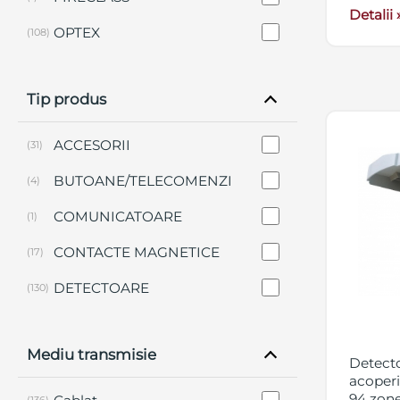
Detalii 
OPTEX
(108)
PRIMATECH SR
(17)
Tip produs
ROSSLARE
(1)
SECPRAL
(22)
ACCESORII
(31)
SIGNAL
(1)
BUTOANE/TELECOMENZI
(4)
SIM
(2)
COMUNICATOARE
(1)
TANE
(11)
CONTACTE MAGNETICE
(17)
WIZMART
(4)
DETECTOARE
(130)
SIRENE
(10)
Mediu transmisie
Detecto
acoperi
94 zone