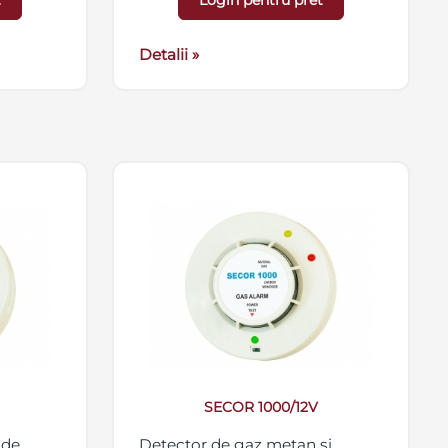
t
Login pentru pret
Detalii »
SECOR 1000/12V
 de
Detector de gaz metan si