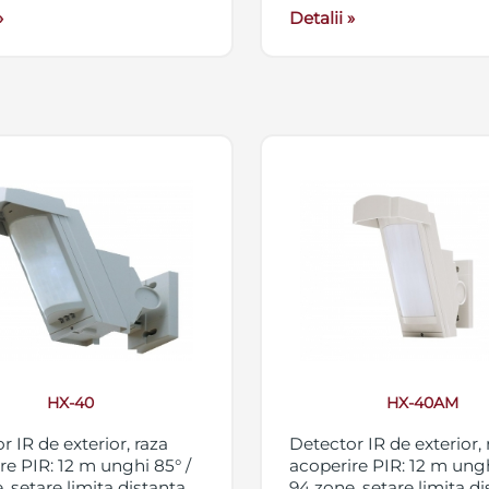
»
noapte
Detalii »
HX-40
HX-40AM
r IR de exterior, raza
Detector IR de exterior, 
re PIR: 12 m unghi 85° /
acoperire PIR: 12 m ungh
, setare limita distanta
94 zone, setare limita d