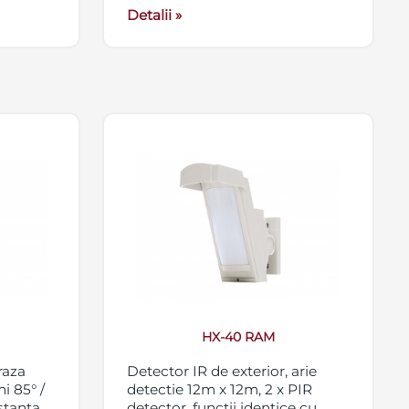
Detalii »
HX-40 RAM
raza
Detector IR de exterior, arie
i 85° /
detectie 12m x 12m, 2 x PIR
istanta
detector, functii identice cu