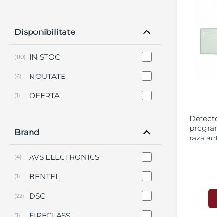
Disponibilitate
IN STOC
(110)
NOUTATE
(6)
OFERTA
(1)
Detecto
program
Brand
raza act
AVS ELECTRONICS
(4)
BENTEL
(1)
DSC
(22)
FIRECLASS
(1)