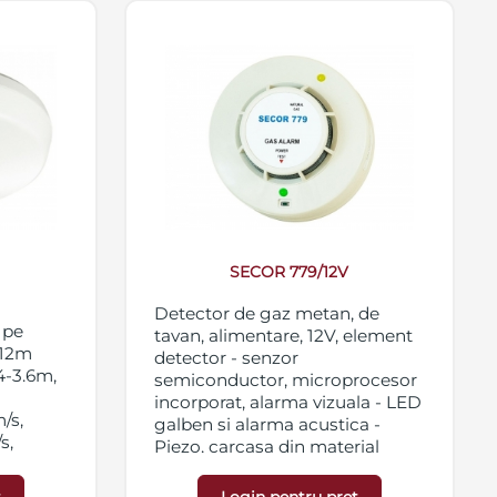
SECOR 779/12V
Detector de gaz metan, de
 pe
tavan, alimentare, 12V, element
-12m
detector - senzor
4-3.6m,
semiconductor, microprocesor
incorporat, alarma vizuala - LED
m/s,
galben si alarma acustica -
s,
Piezo, carcasa din material
greutate
plastic, nu intretine arderea,
instalare si intretinere usoare