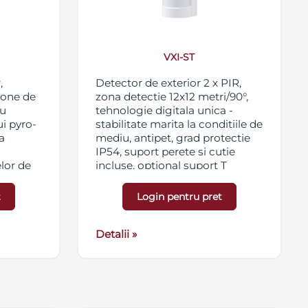
VXI-ST
,
Detector de exterior 2 x PIR,
 zone de
zona detectie 12x12 metri/90°,
lu
tehnologie digitala unica -
i pyro-
stabilitate marita la conditiile de
a
mediu, antipet, grad protectie
IP54, suport perete si cutie
lor de
incluse, optional suport T
 RF,
pentru acoperire 180°
/s,
t
Login pentru pret
V / 0.2
Detalii »