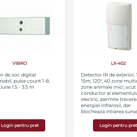
VIBRO
LX-402
r de soc digital
Detector IR de exterior, 
abil, pulse count 1-8,
15m, 120°, 40 zone multin
iune 1.5 - 3.5 m
zone animale mici, scut
conductor al elementulu
electric, permite trecere
energiei infrarosii, dar
blocheaza intrarea surse
lumina si interferentelor
circuit de compensare 
Login pentru pret
Login pentru pre
temperaturii, mod de
functionare pentru zi si