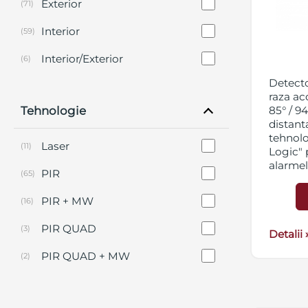
Exterior
(71)
Miscare, geam spart
(1)
Interior
(59)
Monoxid de carbon
(4)
Interior/Exterior
(6)
Vibratii
Detecto
(1)
raza ac
Tehnologie
85° / 94
distant
tehnolo
Laser
(11)
Logic" 
alarmel
PIR
(65)
animale
antimas
PIR + MW
(16)
analiza
("Veget
PIR QUAD
(3)
Logic" 
Detalii 
vegetat
PIR QUAD + MW
(2)
Compens
tempera
noptii -