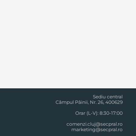
Cluj Napoca
Sediu central
Câmpul Pâinii, Nr. 26, 400629
Orar (L-V): 8:30-17:00
comenzi.cluj@secpral.ro
marketing@secpral.ro