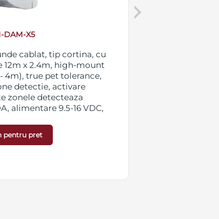
Next
I-DAM-X5
de cablat, tip cortina, cu
Detector PIR wire
ie 12m x 2.4m, high-mount
detectie 12m x 
 - 4m), true pet tolerance,
instalare 2.2 - 4
one detectie, activare
AND (3 zone det
te zonele detecteaza
toate zonele det
A, alimentare 9.5-16 VDC,
alimentare 3.0 V
esign compact (119.5 x 52.0 x
compact (119.5 x
42g
 pentru pret
Detalii »