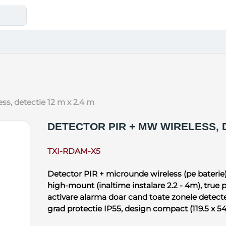
ess, detectie 12 m x 2.4 m
DETECTOR PIR + MW WIRELESS, D
TXI-RDAM-X5
Detector PIR + microunde wireless (pe baterie),
high-mount (inaltime instalare 2.2 - 4m), true p
activare alarma doar cand toate zonele detect
grad protectie IP55, design compact (119.5 x 5