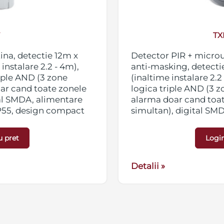
T
TX
tina, detectie 12m x
Detector PIR + microun
nstalare 2.2 - 4m),
anti-masking, detect
riple AND (3 zone
(inaltime instalare 2.2
oar cand toate zonele
logica triple AND (3 z
al SMDA, alimentare
alarma doar cand toa
IP55, design compact
simultan), digital SMD
utate 122g
grad protectie IP55, d
54.5 mm), greutate 1
u pret
Login
Detalii »