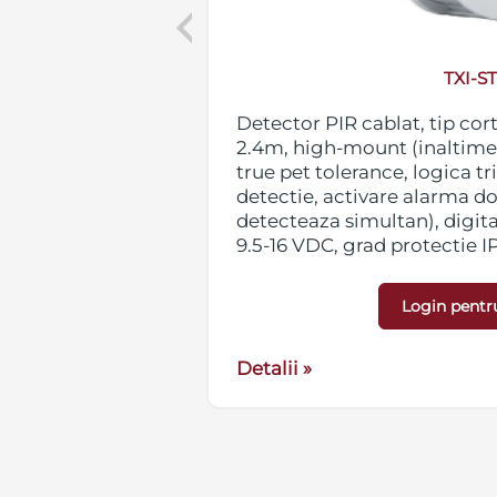
Previous
TXI-S
 tip cortina,
Detector PIR cablat, tip cor
(inaltime
2.4m, high-mount (inaltime i
nce, logica triple
true pet tolerance, logica t
larma doar cand
detectie, activare alarma d
, digital SMDA,
detecteaza simultan), digit
e IP55, design
9.5-16 VDC, grad protectie 
 greutate 135g
(119.5 x 52.0 x 54.5 mm), gre
Login pentr
Detalii »