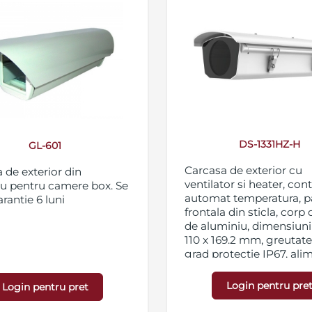
DS-1331HZ-H
GL-601
Carcasa de exterior cu
 de exterior din
ventilator si heater, cont
u pentru camere box. Se
automat temperatura, p
arantie 6 luni
frontala din sticla, corp d
de aluminiu, dimensiuni
110 x 169.2 mm, greutate
grad protectie IP67, ali
24 VAC, consum - 4W ven
60W heater
Login pentru pre
Login pentru pret