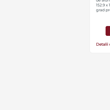
de alum
152.9 x
grad pr
Detalii 
SECPRAL© 2023.