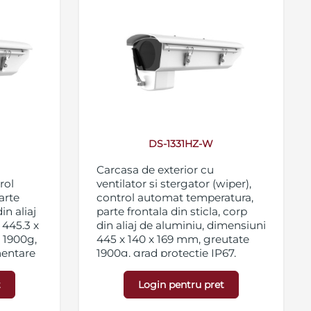
DS-1331HZ-W
Carcasa de exterior cu
rol
ventilator si stergator (wiper),
arte
control automat temperatura,
in aliaj
parte frontala din sticla, corp
 445.3 x
din aliaj de aluminiu, dimensiuni
 1900g,
445 x 140 x 169 mm, greutate
mentare
1900g, grad protectie IP67,
tilator,
alimentare 24 VAC, consum -
4W ventilator, 4W heater
t
Login pentru pret