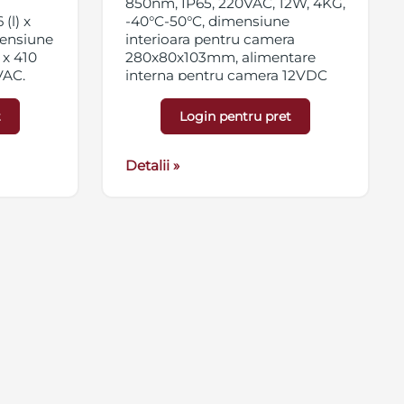
850nm, IP65, 220VAC, 12W, 4KG,
(l) x
-40°C-50°C, dimensiune
mensiune
interioara pentru camera
) x 410
280x80x103mm, alimentare
VAC,
interna pentru camera 12VDC
t
Login pentru pret
Detalii »
Cluj Napoca