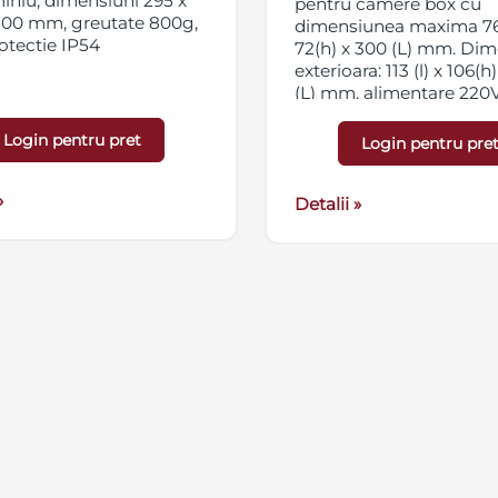
iniu, dimensiuni 295 x
pentru camere box cu
 100 mm, greutate 800g,
dimensiunea maxima 76 
otectie IP54
72(h) x 300 (L) mm. Di
exterioara: 113 (l) x 106(h
(L) mm, alimentare 220
culoare bej
Login pentru pret
Login pentru pre
»
Detalii »
Blog