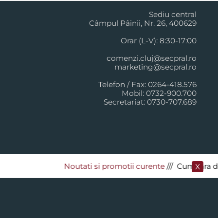
Sediu central
Câmpul Pâinii, Nr. 26, 400629
Orar (L-V): 8:30-17:00
comenzi.cluj@secpral.ro
marketing@secpral.ro
Telefon / Fax: 0264-418.576
Mobil: 0732-900.700
Secretariat: 0730-707.689
Noutati si promotii curente
​/// Cumpara de la
X