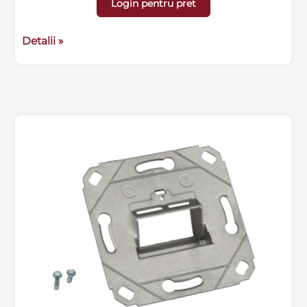
Login pentru pret
80mm, inaltime 28mm
Detalii »