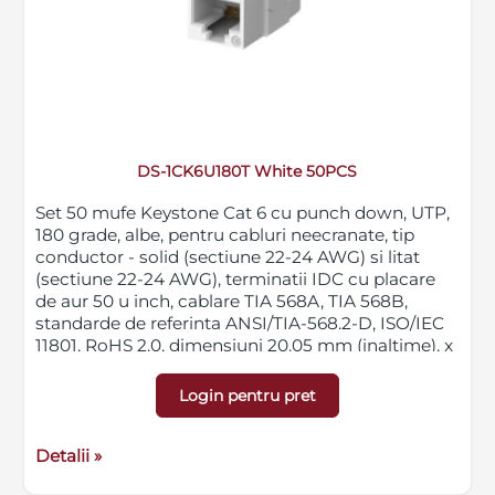
DS-1CK6U180T White 50PCS
Set 50 mufe Keystone Cat 6 cu punch down, UTP,
180 grade, albe, pentru cabluri neecranate, tip
conductor - solid (sectiune 22-24 AWG) si litat
(sectiune 22-24 AWG), terminatii IDC cu placare
de aur 50 u inch, cablare TIA 568A, TIA 568B,
standarde de referinta ANSI/TIA-568.2-D, ISO/IEC
11801, RoHS 2.0, dimensiuni 20.05 mm (inaltime), x
16.80 mm (latime) x 27.40 mm (adancime)
Login pentru pret
Detalii »