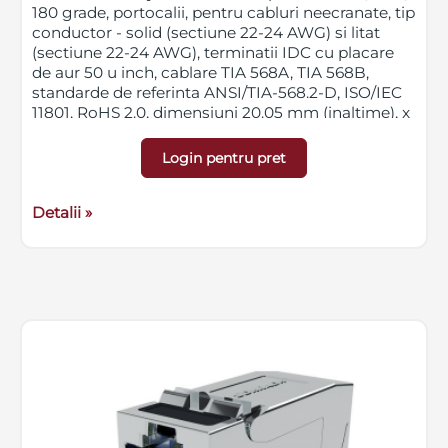
180 grade, portocalii, pentru cabluri neecranate, tip
conductor - solid (sectiune 22-24 AWG) si litat
(sectiune 22-24 AWG), terminatii IDC cu placare
de aur 50 u inch, cablare TIA 568A, TIA 568B,
standarde de referinta ANSI/TIA-568.2-D, ISO/IEC
11801, RoHS 2.0, dimensiuni 20.05 mm (inaltime), x
16.80 mm (latime) x 27.40 mm (adancime)
Login pentru pret
Detalii »