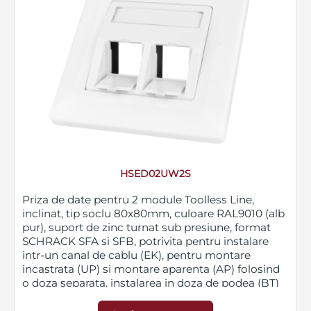
HSED02UW2S
Priza de date pentru 2 module Toolless Line,
inclinat, tip soclu 80x80mm, culoare RAL9010 (alb
pur), suport de zinc turnat sub presiune, format
SCHRACK SFA si SFB, potrivita pentru instalare
intr-un canal de cablu (EK), pentru montare
incastrata (UP) si montare aparenta (AP) folosind
o doza separata, instalarea in doza de podea (BT)
este posibila prin ruperea a 2 urechi de fixare, grad
protectie IP20, lungime 80mm, latime neta