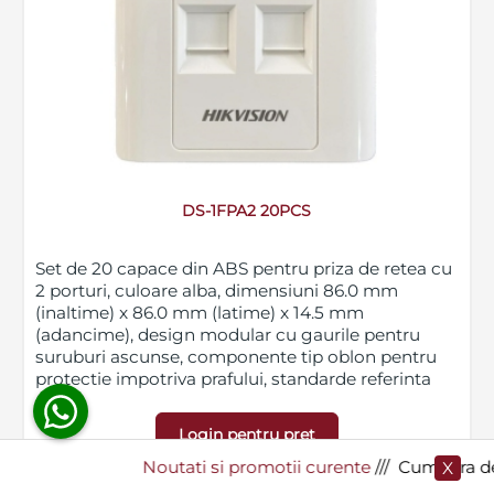
Blog
SECPRAL© 2023.
Noutati
Toate drepturile rezervate.
Companie
Contact
DS-1FPA2 20PCS
Set de 20 capace din ABS pentru priza de retea cu
2 porturi, culoare alba, dimensiuni 86.0 mm
(inaltime) x 86.0 mm (latime) x 14.5 mm
(adancime), design modular cu gaurile pentru
suruburi ascunse, componente tip oblon pentru
protectie impotriva prafului, standarde referinta
TIA/EIA568-D, RoHS 2.0
Login pentru pret
Noutati si promotii curente
​/// Cumpara de la Sec
X