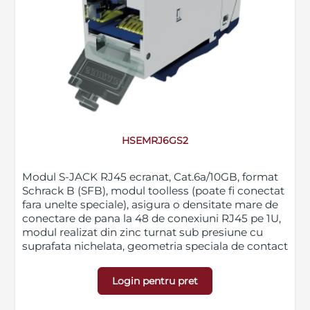
HSEMRJ6GS2
Modul S-JACK RJ45 ecranat, Cat.6a/10GB, format
Schrack B (SFB), modul toolless (poate fi conectat
fara unelte speciale), asigura o densitate mare de
conectare de pana la 48 de conexiuni RJ45 pe 1U,
modul realizat din zinc turnat sub presiune cu
suprafata nichelata, geometria speciala de contact
in combinatie cu o placare cu aur de 30µ'' asigura
PoE, PoE+ si 4PPoE 100W in toate conditiile,
Login pentru pret
diametru conductor solid 0.51-0.65mm, AWG24/1 -
AWG 22/1, diametru de izolare 5-9mm, protectie