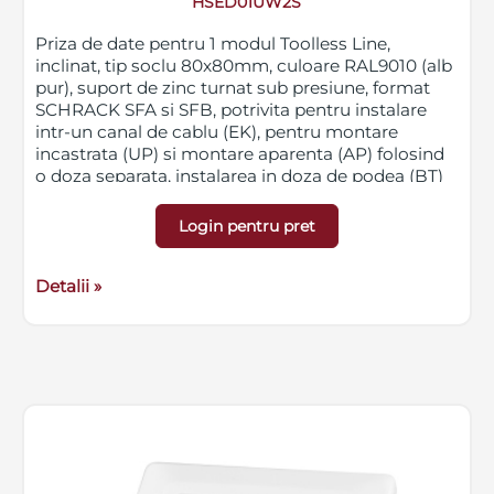
HSED01UW2S
Priza de date pentru 1 modul Toolless Line,
inclinat, tip soclu 80x80mm, culoare RAL9010 (alb
pur), suport de zinc turnat sub presiune, format
SCHRACK SFA si SFB, potrivita pentru instalare
intr-un canal de cablu (EK), pentru montare
incastrata (UP) si montare aparenta (AP) folosind
o doza separata, instalarea in doza de podea (BT)
este posibila prin ruperea a 2 urechi de fixare, grad
protectie IP20, lungime 80mm, latime neta
Login pentru pret
80mm, inaltime 28mm
Detalii »