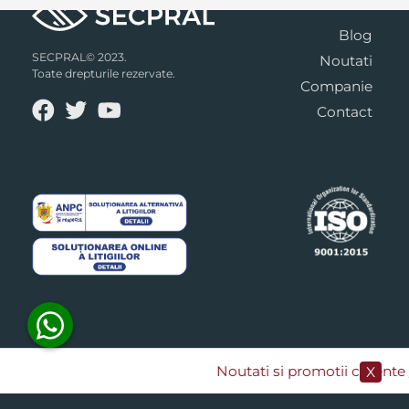
Blog
SECPRAL© 2023.
Noutati
Toate drepturile rezervate.
Companie
Contact
Noutati si promotii curente
​
X