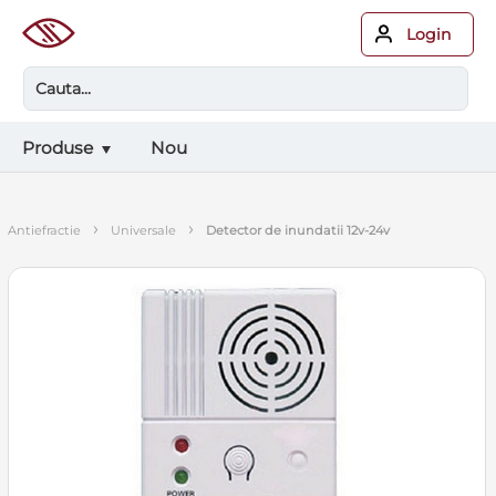
Login
Produse
Nou
›
›
antiefractie
universale
detector de inundatii 12v-24v