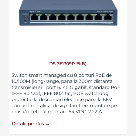
DS-3E1309P-EI(B)
Switch smart managed cu 8 porturi PoE de
10/100M (long-range, pana la 300m distanta
transmisie) si 1 port RJ45 Gigabit, standard PoE
IEEE 802.3af, IEEE 802.3at, POE watchdog,
protectie la descarcari electrice pana la 6KV,
carcasa metalica, design fan-free, montare pe
masa/perete, alimentare 54 VDC, 2.22 A
Detalii produs →