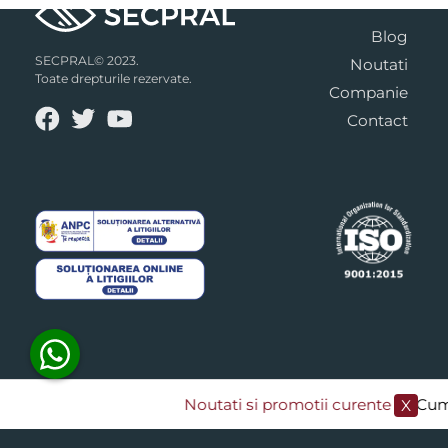
Blog
SECPRAL© 2023.
Noutati
Toate drepturile rezervate.
Companie
Contact
Noutati si promotii curente
​/// Cumpar
X