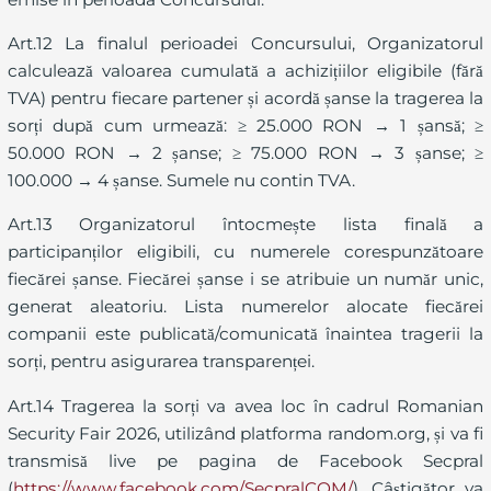
Art.12 La finalul perioadei Concursului, Organizatorul
calculează valoarea cumulată a achizițiilor eligibile (fără
TVA) pentru fiecare partener și acordă șanse la tragerea la
sorți după cum urmează: ≥ 25.000 RON → 1 șansă; ≥
50.000 RON → 2 șanse; ≥ 75.000 RON → 3 șanse; ≥
100.000 → 4 șanse. Sumele nu contin TVA.
Art.13 Organizatorul întocmește lista finală a
participanților eligibili, cu numerele corespunzătoare
fiecărei șanse. Fiecărei șanse i se atribuie un număr unic,
generat aleatoriu. Lista numerelor alocate fiecărei
companii este publicată/comunicată înaintea tragerii la
sorți, pentru asigurarea transparenței.
Art.14 Tragerea la sorți va avea loc în cadrul Romanian
Security Fair 2026, utilizând platforma random.org, și va fi
transmisă live pe pagina de Facebook Secpral
(
https://www.facebook.com/SecpralCOM/
). Câștigător va