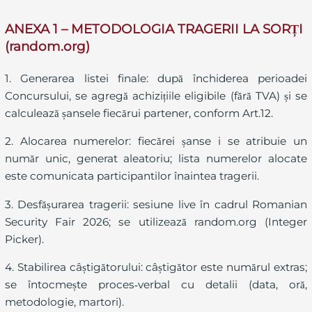
ANEXA 1 – METODOLOGIA TRAGERII LA SORȚI
(random.org)
1. Generarea listei finale: după închiderea perioadei
Concursului, se agregă achizițiile eligibile (fără TVA) și se
calculează șansele fiecărui partener, conform Art.12.
2. Alocarea numerelor: fiecărei șanse i se atribuie un
număr unic, generat aleatoriu; lista numerelor alocate
este comunicata participantilor înaintea tragerii.
3. Desfășurarea tragerii: sesiune live în cadrul Romanian
Security Fair 2026; se utilizează random.org (Integer
Picker).
4. Stabilirea câștigătorului: câștigător este numărul extras;
se întocmește proces‑verbal cu detalii (data, oră,
metodologie, martori).