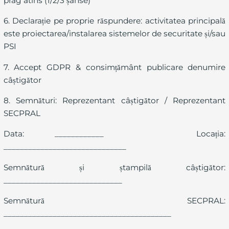
prag atins (1/2/3 șanse)
6. Declarație pe proprie răspundere: activitatea principală
este proiectarea/instalarea sistemelor de securitate și/sau
PSI
7. Accept GDPR & consimțământ publicare denumire
câștigător
8. Semnături: Reprezentant câștigător / Reprezentant
SECPRAL
Data: ____________ Locația:
______________________________
Semnătură și ștampilă câștigător:
_____________________________
Semnătură SECPRAL:
_________________________________________