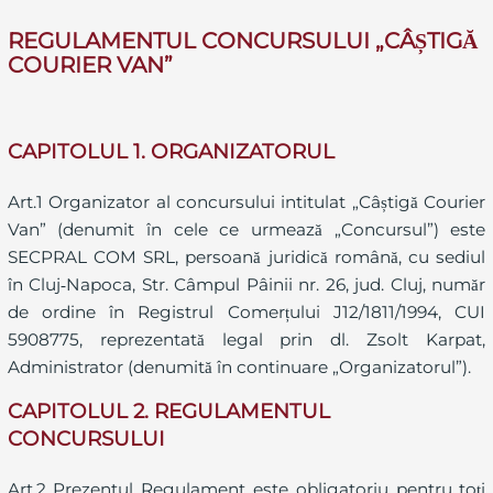
REGULAMENTUL CONCURSULUI
„
CÂȘTIGĂ
COURIER VAN
”
CAPITOLUL 1. ORGANIZATORUL
Art.1 Organizator al concursului intitulat „Câștigă Courier
Van” (denumit în cele ce urmează „Concursul”) este
SECPRAL COM SRL, persoană juridică română, cu sediul
în Cluj‑Napoca, Str. Câmpul Pâinii nr. 26, jud. Cluj, număr
de ordine în Registrul Comerțului J12/1811/1994, CUI
5908775, reprezentată legal prin dl. Zsolt Karpat,
Administrator (denumită în continuare „Organizatorul”).
CAPITOLUL 2. REGULAMENTUL
CONCURSULUI
Art.2 Prezentul Regulament este obligatoriu pentru toți