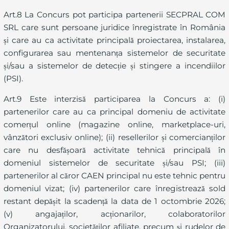
Art.8 La Concurs pot participa partenerii SECPRAL COM
SRL care sunt persoane juridice înregistrate în România
și care au ca activitate principală proiectarea, instalarea,
configurarea sau mentenanța sistemelor de securitate
și/sau a sistemelor de detecție și stingere a incendiilor
(PSI).
Art.9 Este interzisă participarea la Concurs a: (i)
partenerilor care au ca principal domeniu de activitate
comerțul online (magazine online, marketplace-uri,
vânzători exclusiv online); (ii) resellerilor și comercianților
care nu desfășoară activitate tehnică principală în
domeniul sistemelor de securitate și/sau PSI; (iii)
partenerilor al căror CAEN principal nu este tehnic pentru
domeniul vizat; (iv) partenerilor care înregistrează sold
restant depășit la scadență la data de 1 octombrie 2026;
(v) angajaților, acționarilor, colaboratorilor
Organizatorului, societăților afiliate, precum și rudelor de