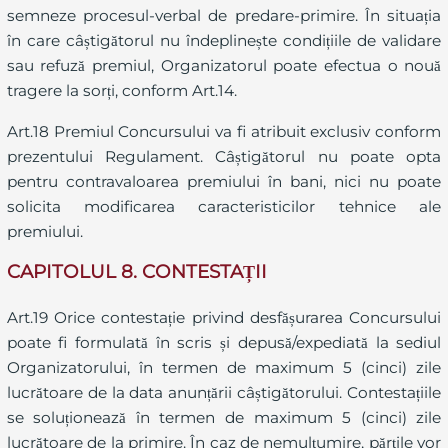
semneze procesul-verbal de predare-primire. În situația
în care câștigătorul nu îndeplinește condițiile de validare
sau refuză premiul, Organizatorul poate efectua o nouă
tragere la sorți, conform Art.14.
Art.18 Premiul Concursului va fi atribuit exclusiv conform
prezentului Regulament. Câștigătorul nu poate opta
pentru contravaloarea premiului în bani, nici nu poate
solicita modificarea caracteristicilor tehnice ale
premiului.
CAPITOLUL 8. CONTESTAȚII
Art.19 Orice contestație privind desfășurarea Concursului
poate fi formulată în scris și depusă/expediată la sediul
Organizatorului, în termen de maximum 5 (cinci) zile
lucrătoare de la data anunțării câștigătorului. Contestațiile
se soluționează în termen de maximum 5 (cinci) zile
lucrătoare de la primire. În caz de nemulțumire, părțile vor