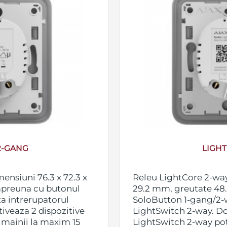
2-GANG
LIGH
ensiuni 76.3 x 72.3 x
Releu LightCore 2-way,
mpreuna cu butonul
29.2 mm, greutate 48
 intrerupatorul
SoloButton 1-gang/2-
iveaza 2 dispozitive
LightSwitch 2-way. D
 mainii la maxim 15
LightSwitch 2-way pot 