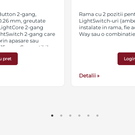
Button 2-gang,
Rama cu 2 pozitii pen
10.26 mm, greutate
LightSwitch-uri (ambe
 LightCore 2-gang
instalate in rama, fie 
ghtSwitch 2-gang care
Way sau o combinatie
prin apasare sau
 15 mm. Compatibil cu
b 2 Plus, Hub Hybrid
u pret
Login
Detalii »