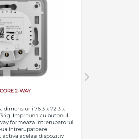
Next
TCORE 2-WAY
LIGHTCO
Releu LightCore
 dimensiuni 76.3 x 72.3 x
dimensiuni 72.6 
.34g. Impreuna cu butonul
Impreuna cu but
way formeaza intrerupatorul
intrerupatoarel
oua intrerupatoare
verticale (pentr
activa acelasi dispozitiv
nevoie ca si buto