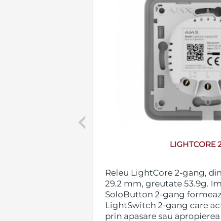
Previous
VERTICAL
LIGHTCORE 
tical,
Releu LightCore 2-gang, dim
greutate 57g.
29.2 mm, greutate 53.9g. I
eele formeaza
SoloButton 2-gang formeaza
gang/2-way
LightSwitch 2-gang care act
combinate, e
prin apasare sau apropierea
 fie in varianta