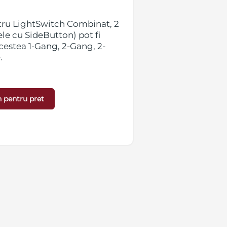
tru LightSwitch Combinat, 2
Rama cu 3 pozit
le cu SideButton) pot fi
LightSwitch-uri 
acestea 1-Gang, 2-Gang, 2-
SideButton) pot f
.
Gang, 2-Gang, 2
 pentru pret
Detalii »