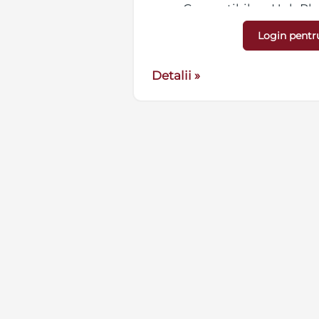
mm. Compatibil cu Hub Plus
are pot activa
2 Plus, Hub Hybrid (2G/4G), R
 diferite ale
Login pentr
Hub 2 (2G/4G),
x si Rex 2.
Detalii »