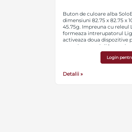
2-gang,
Buton de culoare alba Solo
mm, greutate
dimensiuni 82.75 x 82.75 x 
Core 2-gang
45.75g. Impreuna cu releul
itch 2-gang care
formeaza intrerupatorul Li
pasare sau
activeaza doua dispozitive 
m. Compatibil cu
apropierea mainii la maxim
us, Hub Hybrid
Hub Plus, Hub 2 (2G/4G), Hu
Login pentr
(2G/4G), Rex si Rex 2.
Detalii »