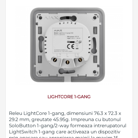
LIGHTCORE 1-GANG
Releu LightCore 1-gang, dimensiuni 76.3 x 72.3 x
29.2 mm, greutate 45.95g. Impreuna cu butonul
SoloButton 1-gang/2-way formeaza intrerupatorul
LightSwitch 1-gang care activeaza un dispozitiv
prin apasare sau apropierea mainii la maxim 15