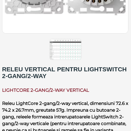
RELEU VERTICAL PENTRU LIGHTSWITCH
2-GANG/2-WAY
LIGHTCORE 2-GANG/2-WAY VERTICAL
Releu LightCore 2-gang/2-way vertical, dimensiuni 72.6 x
74.2 x 26.7mm, greutate 57g. Impreuna cu butoane 2-
gang, releele formeaza intrerupatoarele LightSwitch 2-
gang/2-way verticale (pentru intrerupatoare combinate,
e nevoie ca si butoanele si ramele sa fie in varianta