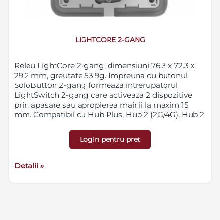
LIGHTCORE 2-GANG
Releu LightCore 2-gang, dimensiuni 76.3 x 72.3 x
29.2 mm, greutate 53.9g. Impreuna cu butonul
SoloButton 2-gang formeaza intrerupatorul
LightSwitch 2-gang care activeaza 2 dispozitive
prin apasare sau apropierea mainii la maxim 15
mm. Compatibil cu Hub Plus, Hub 2 (2G/4G), Hub 2
Plus, Hub Hybrid (2G/4G), Rex si Rex 2.
Login pentru pret
Detalii »