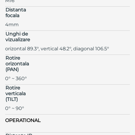
M16
Distanta
focala
4mm
Unghi de
vizualizare
orizontal 89.3°, vertical 48.2°, diagonal 106.5°
Rotire
orizontala
(PAN)
0° ~ 360°
Rotire
verticala
(TILT)
0° ~ 90°
OPERATIONAL