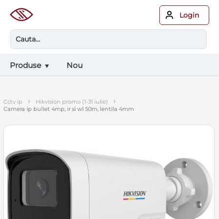
Login
Produse
Nou
›
›
cctv ip
hikvision promo (1-31 iulie)
camera ip bullet 4mp, ir si wl 50m, lentila 4mm