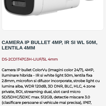
CAMERA IP BULLET 4MP, IR SI WL 50M,
LENTILA 4MM
DS-2CD1T47G3H-LIUF/SL 4mm
Camera IP bullet ColorVu (imagini color 24/7), 4MP,
iluminare hibrida - IR si white light 50m, lentila fixa
2.8mm, microfon si difuzor incorporate, strobe light cu
lumina alba, WDR 120dB, 3D DNR, BLC, HLC, 4 zone
private, ROI, streaming dual, slot card micro
SD/SDHC/SDXC max. 512GB, detectie miscare 3.0
(clasificare persoane si vehicule mai precisa), IP67,