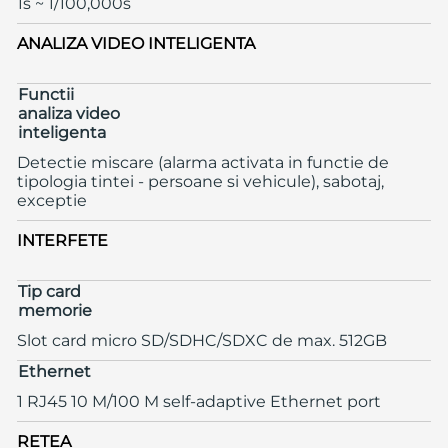
1s ~ 1/100,000s
ANALIZA VIDEO INTELIGENTA
Functii
analiza video
inteligenta
Detectie miscare (alarma activata in functie de
tipologia tintei - persoane si vehicule), sabotaj,
exceptie
INTERFETE
Tip card
memorie
Slot card micro SD/SDHC/SDXC de max. 512GB
Ethernet
1 RJ45 10 M/100 M self-adaptive Ethernet port
RETEA