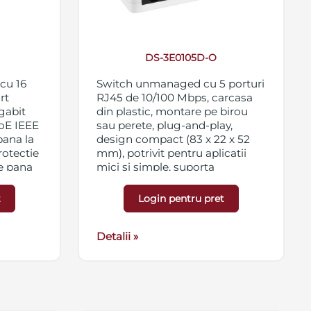
DS-3E0105D-O
cu 16
Switch unmanaged cu 5 porturi
rt
RJ45 de 10/100 Mbps, carcasa
igabit
din plastic, montare pe birou
PoE IEEE
sau perete, plug-and-play,
pana la
design compact (83 x 22 x 52
rotectie
mm), potrivit pentru aplicatii
de pana
mici si simple, suporta
ADI/ADIX, alimentare 5 VDC, 0.6
A
t
Login pentru pret
ting la
nificat
le de
Detalii »
100-240
A,