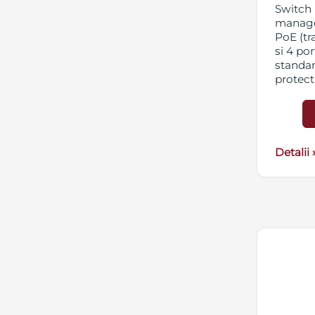
Switch 
managed
PoE (tr
si 4 por
standar
protect
pana l
carcasa
montare
aliment
Sursa n
Detalii 