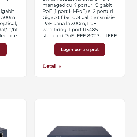
managed cu 4 porturi Gigabit
igabit
PoE (1 port Hi-PoE) si 2 porturi
la 300m
Gigabit fiber optical, transmisie
 optical,
PoE pana la 300m, PoE
f/at/bt,
watchdog, 1 port RS485,
lectrice
standard PoE IEEE 802.3af, IEEE
dog,
802.at, IEEE 802.bt, alimentare
12 VDC 10A sau 24 VDC 5A,
t
Login pentru pret
na,
carcasa metalica, IP30, montare
A) + 1 x
pe birou sau pe sina, interval
mare de temperatura operare
Detalii »
e 48V-
(-40°C ~ 75°C), protectie la
 90-
descarcari electrice pana la 6kV.
na DIN)
Sursa nu este inclusa.