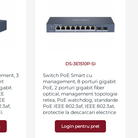
DS-3E1510P-SI
ement, 3
Switch PoE Smart cu
rt
management, 8 porturi gigabit
igabit
PoE, 2 porturi gigabit fiber
EE
optical, management topologie
EEE
retea, PoE watchdog, standarde
.3af,
PoE IEEE 802.3af, IEEE 802.3at,
),
protectie la descarcari electrice
lectrice
pana la 6KV, carcasa metalica,
alica,
alimentare 48 VDC, 2.5 A
t
Login pentru pret
 A