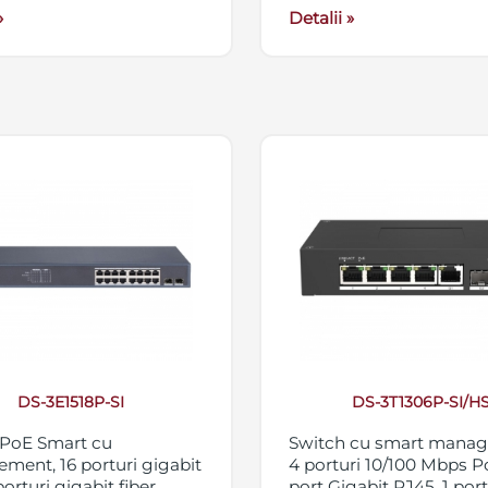
»
Detalii »
DS-3E1518P-SI
DS-3T1306P-SI/H
 PoE Smart cu
Switch cu smart mana
ent, 16 porturi gigabit
4 porturi 10/100 Mbps Po
porturi gigabit fiber
port Gigabit RJ45, 1 por