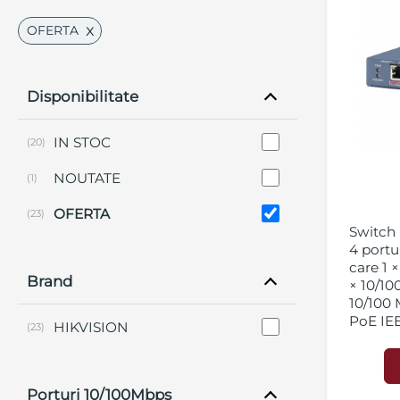
x
OFERTA
Disponibilitate
IN STOC
(20)
NOUTATE
(1)
OFERTA
(23)
Switch
4 portu
care 1 
Brand
× 10/10
10/100 
PoE IEE
HIKVISION
(23)
IEEE 80
Gbps, p
electri
solida 
Porturi 10/100Mbps