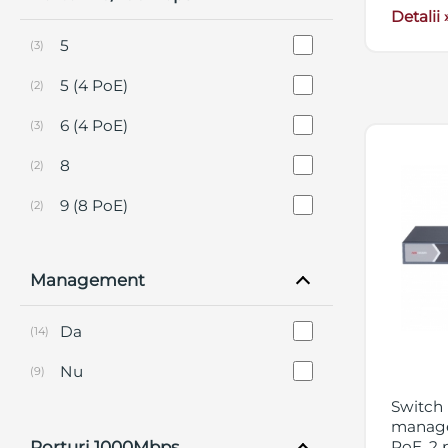
Detalii 
5
(3)
5 (4 PoE)
(2)
6 (4 PoE)
(3)
8
(2)
9 (8 PoE)
(2)
10 (8 PoE)
(4)
Management
12 (8 PoE)
(3)
18 (16 PoE)
(2)
Da
(14)
Nu
(9)
Switch
managem
Porturi 1000Mbps
PoE, 2 