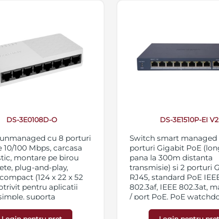
DS-3E0108D-O
DS-3E1510P-EI V2
 unmanaged cu 8 porturi
Switch smart managed 
 10/100 Mbps, carcasa
porturi Gigabit PoE (lon
stic, montare pe birou
pana la 300m distanta
ete, plug-and-play,
transmisie) si 2 porturi 
compact (124 x 22 x 52
RJ45, standard PoE IEE
trivit pentru aplicatii
802.3af, IEEE 802.3at, 
 simple, suporta
/ port PoE, PoE watchd
X, alimentare 5 VDC, 0.6
protectie la descarcari e
pana la 6KV, carcasa met