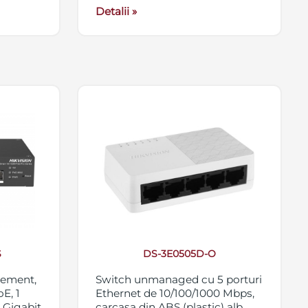
Detalii »
S
DS-3E0505D-O
gement,
Switch unmanaged cu 5 porturi
E, 1
Ethernet de 10/100/1000 Mbps,
t Gigabit
carcasa din ABS (plastic) alb,