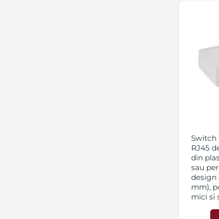
Switch
RJ45 de
din pla
sau per
design 
mm), po
mici si
ADI/ADI
A