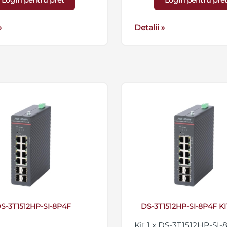
Login pentru pret
Login pentru pre
alimentare 54 VDC, 2.2
»
Detalii »
S-3T1512HP-SI-8P4F
DS-3T1512HP-SI-8P4F K
Kit 1 x DS-3T1512HP-SI