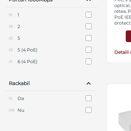
optica
retea, 
1
(1)
PoE IEE
protect
2
(3)
pana la
aliment
5
(2)
Hz
5 (4 PoE)
(2)
Detalii 
6 (4 PoE)
(1)
8
(1)
Rackabil
10 (8 PoE)
(3)
12 (8 PoE)
(3)
Da
(1)
18 (16 PoE)
(2)
Nu
(22)