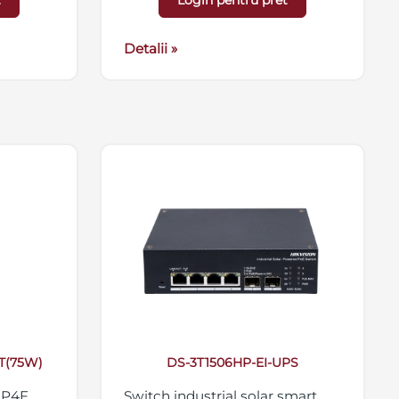
t
Login pentru pret
2A
alimentare 54 VDC, 1.2 A
Detalii »
IT(75W)
DS-3T1506HP-EI-UPS
-8P4F
Switch industrial solar smart