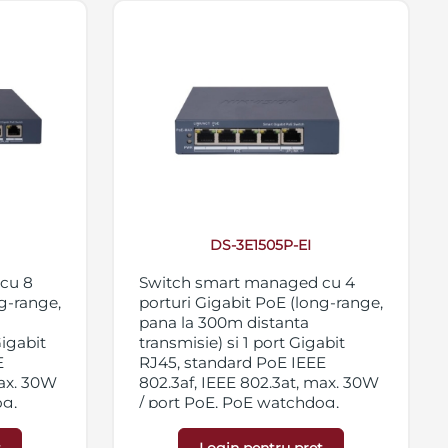
DS-3E1505P-EI
cu 8
Switch smart managed cu 4
g-range,
porturi Gigabit PoE (long-range,
pana la 300m distanta
Gigabit
transmisie) si 1 port Gigabit
E
RJ45, standard PoE IEEE
max. 30W
802.3af, IEEE 802.3at, max. 30W
og,
/ port PoE, PoE watchdog,
lectrice
protectie la descarcari electrice
alica,
pana la 6KV, carcasa metalica,