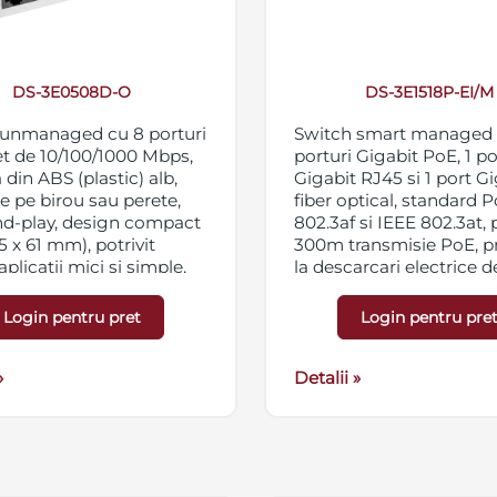
DS-3E0508D-O
DS-3E1518P-EI/M
 unmanaged cu 8 porturi
Switch smart managed 
t de 10/100/1000 Mbps,
porturi Gigabit PoE, 1 po
 din ABS (plastic) alb,
Gigabit RJ45 si 1 port G
 pe birou sau perete,
fiber optical, standard 
nd-play, design compact
802.3af si IEEE 802.3at, 
5 x 61 mm), potrivit
300m transmisie PoE, p
plicatii mici si simple,
la descarcari electrice 
a MDI/MDIX, alimentare
la 6kV, topologie retea,
1 A
management topologie
Login pentru pret
Login pentru pre
vizualizata, troubleshoo
distanta, management u
»
in cloud pentru sisteme
Detalii »
securitate, alimentare 
VAC, 50/60 Hz, max. 2.5 
instalare in rack