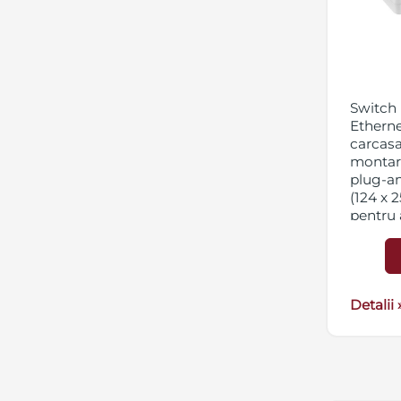
Switch
Etherne
carcasa
montare
plug-a
(124 x 2
pentru a
suport
5 VDC, 
Detalii 