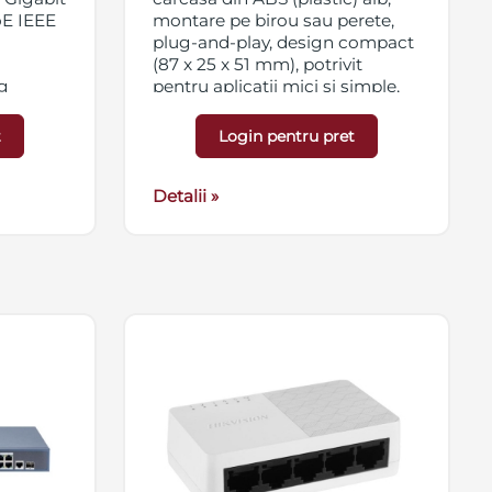
oE IEEE
montare pe birou sau perete,
plug-and-play, design compact
(87 x 25 x 51 mm), potrivit
g
pentru aplicatii mici si simple,
to
suporta MDI/MDIX, alimentare
 camere
5 VDC, 0.6 A
t
Login pentru pret
a
are 48
u este
Detalii »