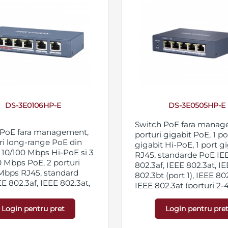
DS-3E0106HP-E
DS-3E0505HP-E
Switch PoE fara manag
 PoE fara management,
porturi gigabit PoE, 1 po
ri long-range PoE din
gigabit Hi-PoE, 1 port g
× 10/100 Mbps Hi-PoE si 3
RJ45, standarde PoE IE
0 Mbps PoE, 2 porturi
802.3af, IEEE 802.3at, I
Mbps RJ45, standard
802.3bt (port 1), IEEE 802
E 802.3af, IEEE 802.3at,
IEEE 802.3at (porturi 2-4
2.3bt, capacitate 1.2
protectie la descarcari e
rotectie la descarcari
pana la 6KV, carcasa met
Login pentru pret
Login pentru pre
ce pana la 6KV, carcasa
alimentare 48 VDC, 1.35
din metal