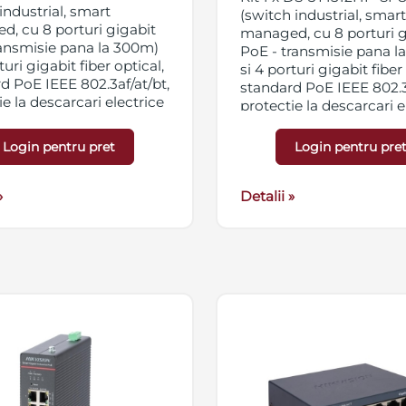
industrial, smart
(switch industrial, smart
, cu 8 porturi gigabit
managed, cu 8 porturi g
ansmisie pana la 300m)
PoE - transmisie pana 
turi gigabit fiber optical,
si 4 porturi gigabit fiber
d PoE IEEE 802.3af/at/bt,
standard PoE IEEE 802.3a
ie la descarcari electrice
protectie la descarcari e
a 6KV, PoE watchdog,
pana la 6KV, PoE watch
 metalica, IP40,
carcasa metalica, IP40,
Login pentru pret
Login pentru pre
 pe masa / pe sina,
montare pe masa / pe si
are 48-57 VDC, 7.5 A.
alimentare 48-57VDC, 7.5
u este inclusa.
»
NDR-75-48 (sursa de
Detalii »
alimentare AC/DC, iesir
55V, 0-1.6A, 75W, intrare
264VAC, 127-370VDC, si