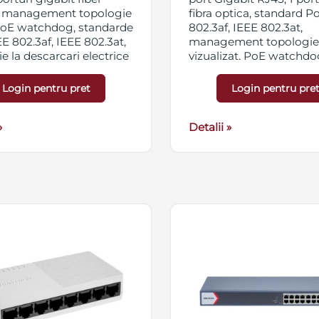
l, management topologie
fibra optica, standard P
PoE watchdog, standarde
802.3af, IEEE 802.3at,
E 802.3af, IEEE 802.3at,
management topologie
ie la descarcari electrice
vizualizat, PoE watchdo
 6KV, carcasa metalica,
(porturile 1-4) pentru au
are 100-240 VAC, 50/60
detectare si restartare
Login pentru pret
Login pentru pre
care nu raspund, carcas
metalica, IP40, aliment
»
VDC, max. 65W. Sursa n
Detalii »
inclusa.