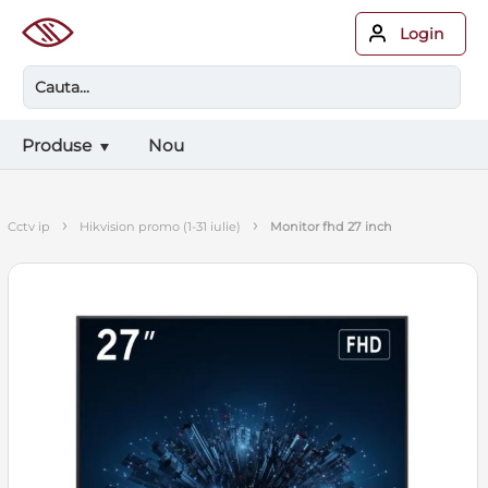
Login
Produse
Nou
›
›
cctv ip
hikvision promo (1-31 iulie)
monitor fhd 27 inch