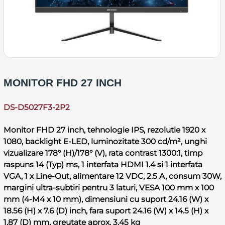
MONITOR FHD 27 INCH
DS-D5027F3-2P2
Monitor FHD 27 inch, tehnologie IPS, rezolutie 1920 x
1080, backlight E-LED, luminozitate 300 cd/m², unghi
vizualizare 178° (H)/178° (V), rata contrast 1300:1, timp
raspuns 14 (Typ) ms, 1 interfata HDMI 1.4 si 1 interfata
VGA, 1 x Line-Out, alimentare 12 VDC, 2.5 A, consum 30W,
margini ultra-subtiri pentru 3 laturi, VESA 100 mm x 100
mm (4-M4 x 10 mm), dimensiuni cu suport 24.16 (W) x
18.56 (H) x 7.6 (D) inch, fara suport 24.16 (W) x 14.5 (H) x
1.87 (D) mm, greutate aprox. 3.45 kg