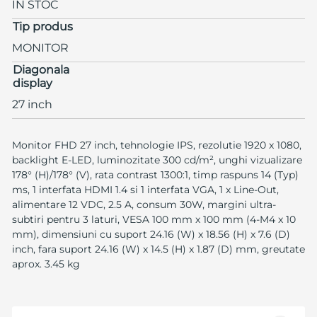
IN STOC
Tip produs
MONITOR
Diagonala
display
27 inch
Monitor FHD 27 inch, tehnologie IPS, rezolutie 1920 x 1080,
backlight E-LED, luminozitate 300 cd/m², unghi vizualizare
178° (H)/178° (V), rata contrast 1300:1, timp raspuns 14 (Typ)
ms, 1 interfata HDMI 1.4 si 1 interfata VGA, 1 x Line-Out,
alimentare 12 VDC, 2.5 A, consum 30W, margini ultra-
subtiri pentru 3 laturi, VESA 100 mm x 100 mm (4-M4 x 10
mm), dimensiuni cu suport 24.16 (W) x 18.56 (H) x 7.6 (D)
inch, fara suport 24.16 (W) x 14.5 (H) x 1.87 (D) mm, greutate
aprox. 3.45 kg