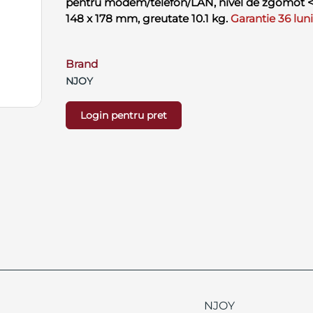
pentru modem/telefon/LAN, nivel de zgomot <4
148 x 178 mm, greutate 10.1 kg.
Garantie 36 luni 
Brand
NJOY
Login pentru pret
NJOY