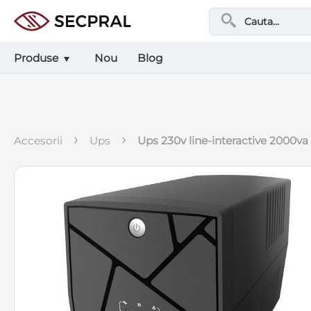
Produse
Nou
Blog
›
›
accesorii
ups
ups 230v line-interactive 2000va