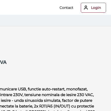
Contact
Login
0VA
municare USB, functie auto-restart, monofazat,
ntrare 230V, tensiune nominala de iesire 230 VAC,
 iesire - unda sinusoida simulata, factor de putere
onectate la baterie, 2x RJ11/45 (IN/OUT) cu protectie