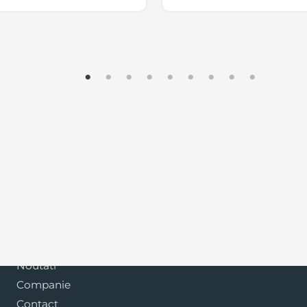
kg.
Garantie 36 luni UPS
Blog
Noutati
Companie
Contact