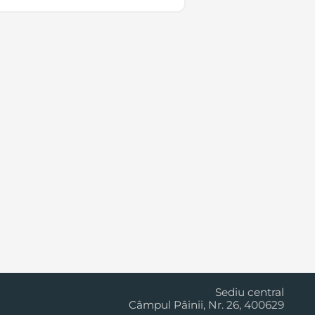
, 12 luni baterii.
Cluj Napoca
Sediu central
Câmpul Pâinii, Nr. 26, 400629