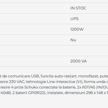
IN STOC
UPS
1200W
Nu
2000 VA
rt de comunicare USB, functie auto-restart, monofazat, pu
esire 230 VAC, tehnologie Line-interactive (VI), forma unda d
e iesire 4 prize Schuko conectate la baterie, 2x RJ11/45 (IN/
dB, 2 baterii GP09122L instalate, dimensiuni 298 x 148 x 1