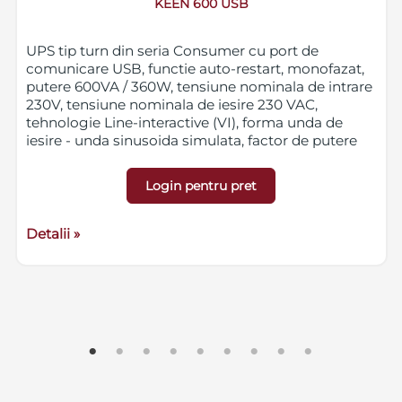
KEEN 600 USB
UPS tip turn din seria Consumer cu port de
comunicare USB, functie auto-restart, monofazat,
putere 600VA / 360W, tensiune nominala de intrare
230V, tensiune nominala de iesire 230 VAC,
tehnologie Line-interactive (VI), forma unda de
iesire - unda sinusoida simulata, factor de putere
iesire 0.6, conectori de iesire 2 prize Schuko
conectate la baterie, 2 x RJ11/45 (IN/OUT) cu
Login pentru pret
protectie pentru modem/telefon/LAN, nivel de
zgomot <40dB, 1 baterie GP07122L instalata,
dimensiuni 276 x 87 x 165 mm, greutate 4
Detalii »
kg.
Garantie 36 luni UPS, 12 luni baterii.