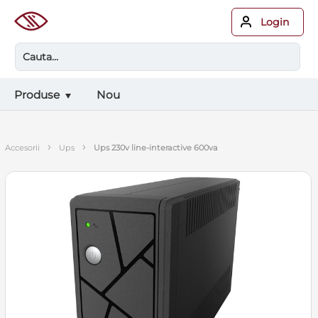
Login
Produse
Nou
›
›
accesorii
ups
ups 230v line-interactive 600va