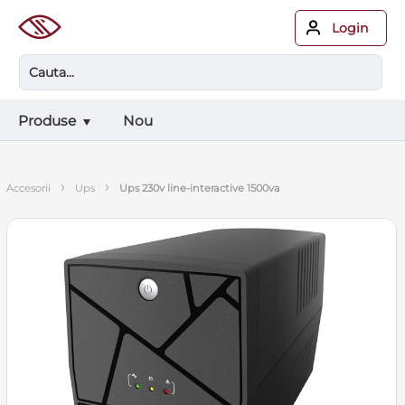
Login
Produse
Nou
›
›
accesorii
ups
ups 230v line-interactive 1500va