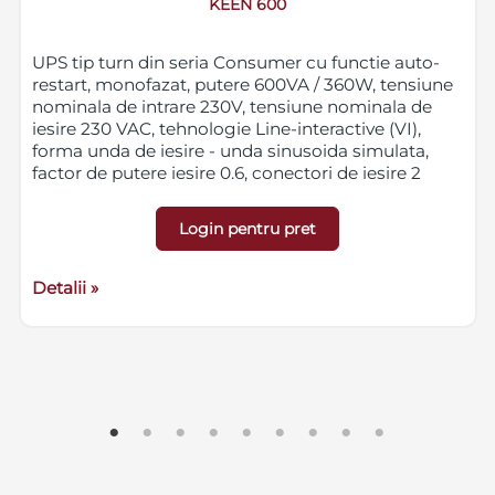
KEEN 600
UPS tip turn din seria Consumer cu functie auto-
restart, monofazat, putere 600VA / 360W, tensiune
nominala de intrare 230V, tensiune nominala de
iesire 230 VAC, tehnologie Line-interactive (VI),
forma unda de iesire - unda sinusoida simulata,
factor de putere iesire 0.6, conectori de iesire 2
prize Schuko conectate la baterie, nivel de zgomot
<40dB, 1 baterie GP07122L instalata, dimensiuni
Login pentru pret
276 x 87 x 165 mm, greutate 4 kg.
Garantie 36 luni
UPS, 12 luni baterii.
Detalii »