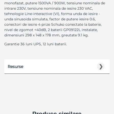
monofazat, putere 1500VA / 900W, tensiune nominala de
intrare 230V, tensiune nominala de iesire 230 VAC,
tehnologie Line-interactive (VI), forma unda de iesire -
unda sinusoida simulata, factor de putere iesire 0.6,
conectori de iesire 4 prize Schuko conectate la baterie,
nivel de zgomot <40dB, 2 baterii GP09122L instalate,
dimensiuni 298 x 148 x 178 mm, greutate 9.1 kg.
Garantie 36 luni UPS, 12 luni baterii.
❯
Resurse
Produse similare