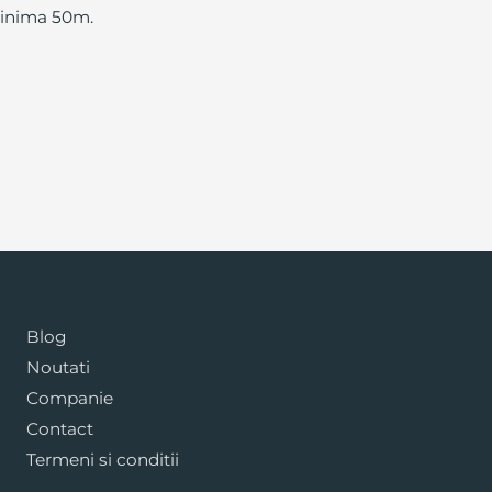
minima 50m.
Blog
Noutati
Companie
Contact
Termeni si conditii