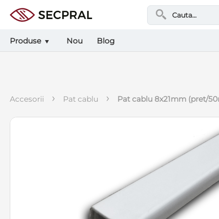
Produse
Nou
Blog
›
›
accesorii
pat cablu
pat cablu 8x21mm (pret/50