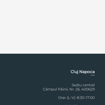
Cluj Napoca
Sediu central
Câmpul Pâinii, Nr. 26, 400629
Orar (L-V): 8:30-17:00