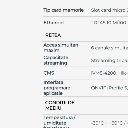
Tip card memorie
Slot card micr
Ethernet
1 RJ45 10 M/100 
RETEA
Acces simultan
6 canale simultan
maxim
Capacitate
Streaming tripl
streaming
CMS
iVMS-4200, Hik-
Interfata
programare
ONVIF (Profile S,
aplicatie
CONDITII DE
MEDIU
Temperatura /
umiditate
-30°C ~ +60°C /