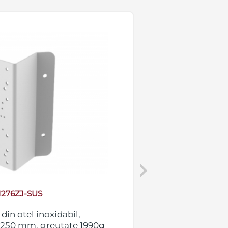
Next
1276ZJ-SUS
din otel inoxidabil,
Suport montaj p
x 250 mm, greutate 1990g
dome Hikvision, 