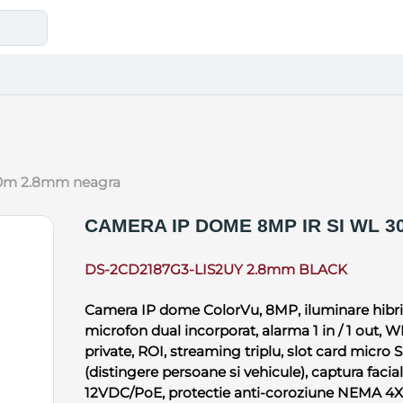
 30m 2.8mm neagra
CAMERA IP DOME 8MP IR SI WL 
DS-2CD2187G3-LIS2UY 2.8mm BLACK
Camera IP dome ColorVu, 8MP, iluminare hibrida
microfon dual incorporat, alarma 1 in / 1 out,
private, ROI, streaming triplu, slot card mic
(distingere persoane si vehicule), captura faciala
12VDC/PoE, protectie anti-coroziune NEMA 4X,