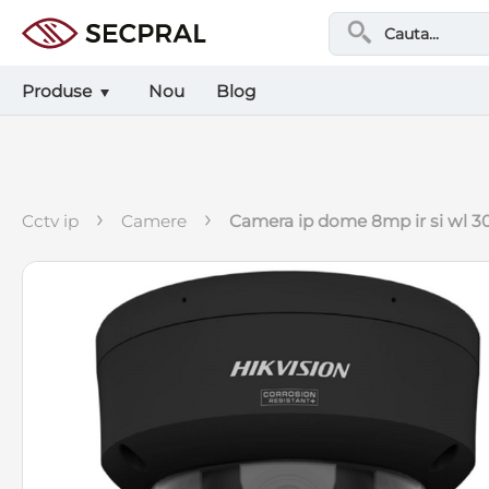
Produse
Nou
Blog
›
›
cctv ip
camere
camera ip dome 8mp ir si wl