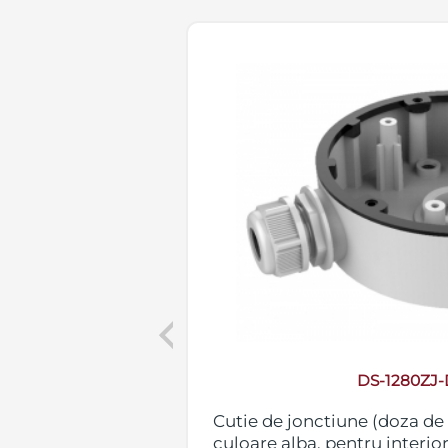
Previous
CK
DS-1280ZJ
camere mini
Cutie de jonctiune (doza de
niu, pentru
culoare alba, pentru interior 