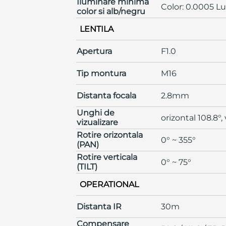
Iluminare minima
Color: 0.0005 Lu
color si alb/negru
LENTILA
Apertura
F1.0
Tip montura
M16
Distanta focala
2.8mm
Unghi de
orizontal 108.8°, 
vizualizare
Rotire orizontala
0° ~ 355°
(PAN)
Rotire verticala
0° ~ 75°
(TILT)
OPERATIONAL
Distanta IR
30m
Compensare