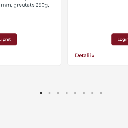
 mm, greutate 250g,
u pret
Login
Detalii »