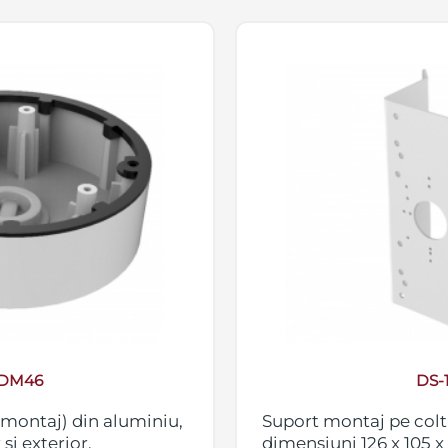
-DM46
DS-
 montaj) din aluminiu,
Suport montaj pe colt 
si exterior,
dimensiuni 126 x 105 