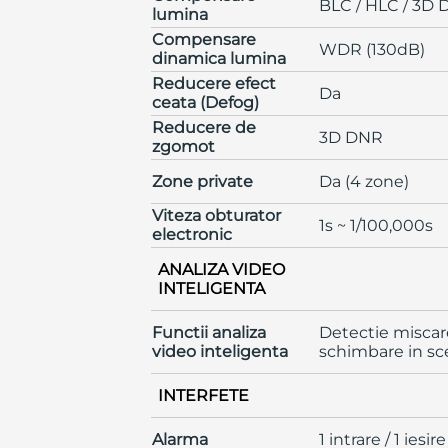
BLC / HLC / 3D D
lumina
Compensare
WDR (130dB)
dinamica lumina
Reducere efect
Da
ceata (Defog)
Reducere de
3D DNR
zgomot
Zone private
Da (4 zone)
Viteza obturator
1s ~ 1/100,000s
electronic
ANALIZA VIDEO
INTELIGENTA
Functii analiza
Detectie miscare 
video inteligenta
schimbare in scen
INTERFETE
Alarma
1 intrare / 1 iesire