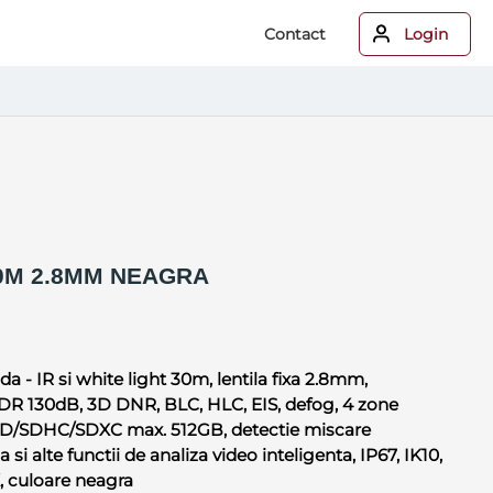
Contact
Login
30M 2.8MM NEAGRA
 - IR si white light 30m, lentila fixa 2.8mm,
 WDR 130dB, 3D DNR, BLC, HLC, EIS, defog, 4 zone
ro SD/SDHC/SDXC max. 512GB, detectie miscare
 si alte functii de analiza video inteligenta, IP67, IK10,
 culoare neagra