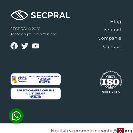
Blog
SECPRAL© 2023.
Noutati
Toate drepturile rezervate.
Companie
Contact
Noutati si promotii curente
​/// Cumpa
X