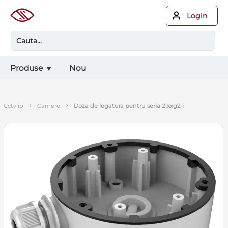
Login
Produse
Nou
›
›
cctv ip
camere
doza de legatura pentru seria 21xxg2-i