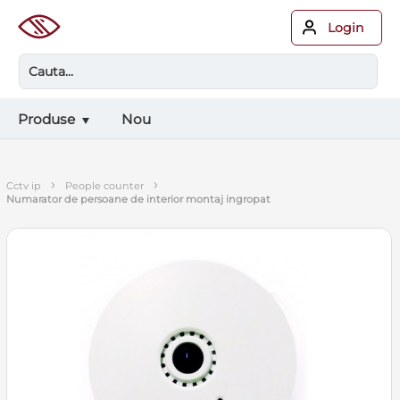
Login
Produse
Nou
›
›
cctv ip
people counter
numarator de persoane de interior montaj ingropat