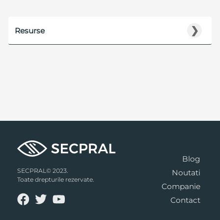
❯
Resurse
Blog
SECPRAL© 2023.
Noutati
Toate drepturile rezervate.
Companie
Contact