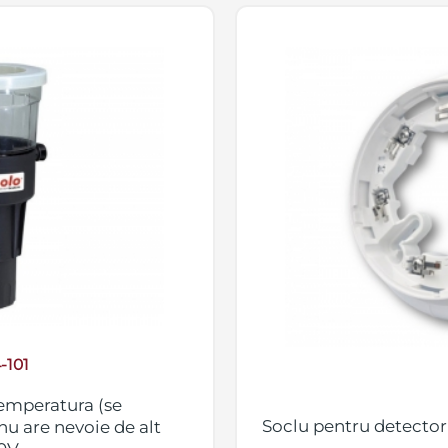
-101
temperatura (se
Soclu pentru detectori
nu are nevoie de alt