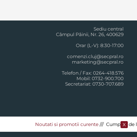
Cluj Napoca
Sediu central
Câmpul Pâinii, Nr. 26, 400629
Orar (L-V): 8:30-17:00
comenzi.cluj@secpral.ro
marketing@secpral.ro
Telefon / Fax: 0264-418.576
Mobil: 0732-900.700
Secretariat: 0730-707.689
Noutati si promotii curente
​/// Cumpara de la Se
X