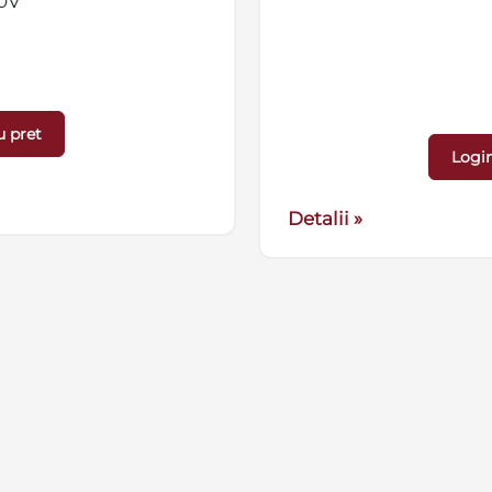
20V
u pret
Login
Detalii »