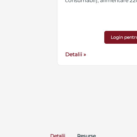
consumabil), alimentare 2
Login pentr
Detalii »
Detalii
Resurse