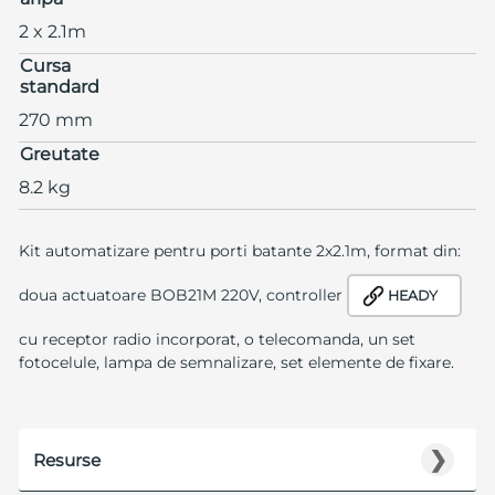
2 x 2.1m
Cursa
standard
270 mm
Greutate
8.2 kg
Kit automatizare pentru porti batante 2x2.1m, format din:
doua actuatoare BOB21M 220V, controller
HEADY
cu receptor radio incorporat, o telecomanda, un set
fotocelule, lampa de semnalizare, set elemente de fixare.
❯
Resurse