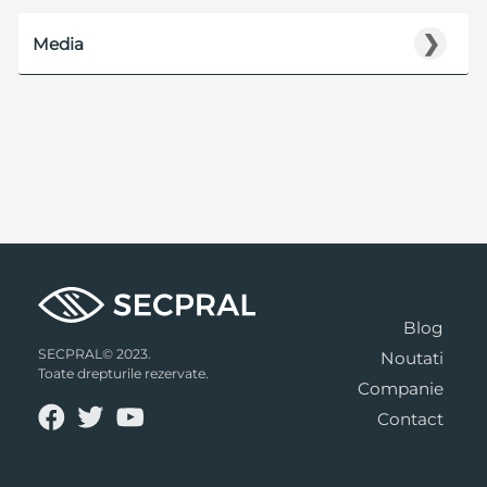
❯
Media
Blog
SECPRAL© 2023.
Noutati
Toate drepturile rezervate.
Companie
Contact