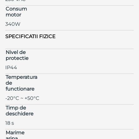
Consum
motor
340W
SPECIFICATII FIZICE
Nivel de
protectie
IP44
Temperatura
de
functionare
-20°C ~ +50°C
Timp de
deschidere
18 s
Marime
aripa