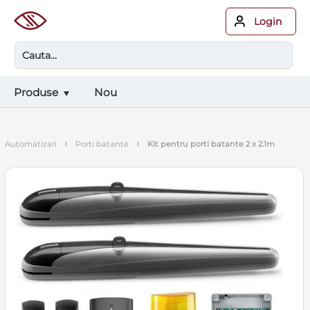
Login
Produse
Nou
›
›
automatizari
porti batante
kit pentru porti batante 2 x 2.1m