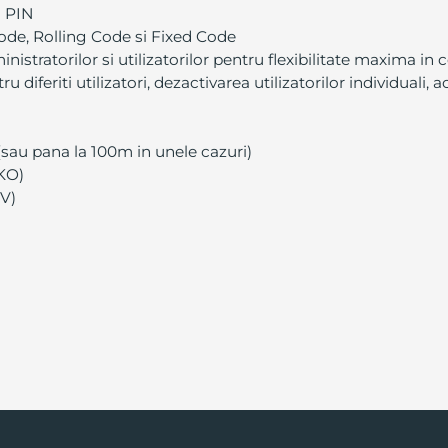
i PIN
ode, Rolling Code si Fixed Code
stratorilor si utilizatorilor pentru flexibilitate maxima in co
 diferiti utilizatori, dezactivarea utilizatorilor individuali, a
sau pana la 100m in unele cazuri)
(KO)
6V)