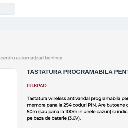
 pentru automatizari beninca
TASTATURA PROGRAMABILA PENT
IRI.KPAD
Tastatura wireless antivandal programabila pe
memora pana la 254 coduri PIN. Are butoane cu
50m (sau pana la 100m in unele cazuri) si indic
pe baza de baterie (3.6V).