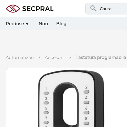
Produse
Nou
Blog
›
›
automatizari
accesorii
tastatura programabila