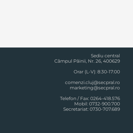
Cluj Napoca
Sediu central
Câmpul Pâinii, Nr. 26, 400629
Orar (L-V): 8:30-17:00
comenzi.cluj@secpral.ro
marketing@secpral.ro
Telefon / Fax: 0264-418.576
Mobil: 0732-900.700
Secretariat: 0730-707.689