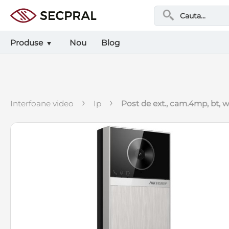
Produse
Nou
Blog
›
›
interfoane video
ip
post de ext., cam.4mp, bt, w