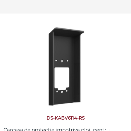
DS-KABV6114-RS
Carcasa de protectie impotriva ploii pentru