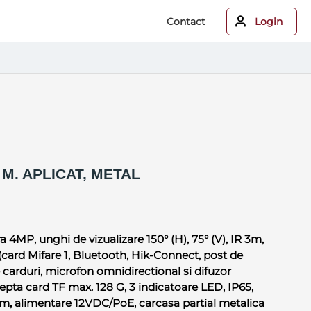
Contact
Login
, M. APLICAT, METAL
 4MP, unghi de vizualizare 150° (H), 75° (V), IR 3m,
(card Mifare 1, Bluetooth, Hik-Connect, post de
e carduri, microfon omnidirectional si difuzor
ccepta card TF max. 128 G, 3 indicatoare LED, IP65,
mm, alimentare 12VDC/PoE, carcasa partial metalica