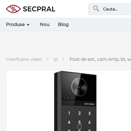
Produse
Nou
Blog
›
›
interfoane video
ip
post de ext., cam.4mp, bt, wi