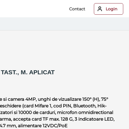
Contact
Login
 TAST., M. APLICAT
e si camera 4MP, unghi de vizualizare 150° (H), 75°
deschidere (card Mifare 1, cod PIN, Bluetooth, Hik-
lizatori si 10000 de carduri, microfon omnidirectional
 alarma, accepta card TF max. 128 G, 3 indicatoare LED,
 24.7 mm, alimentare 12VDC/PoE