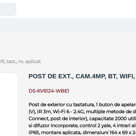
fi, tast., m. aplicat
POST DE EXT., CAM.4MP, BT, WIFI,
DS-KV6124-WBE1
Post de exterior cu tastatura, 1 buton de apelar
(V), IR 3m, Wi-Fi 6 - 2.4G, multiple metode de 
Connect, post de interior), capacitate 2000 uti
si difuzor incorporate, control 2 yale, 4 intrari
IP65, montare aplicata, dimensiuni 164 x 69 x