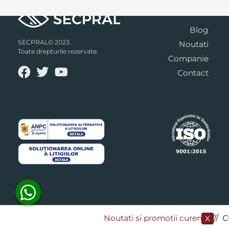
Blog
SECPRAL© 2023.
Noutati
Toate drepturile rezervate.
Companie
Contact
Noutati si promotii curente
​/// C
X