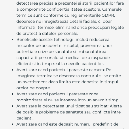
detectarea precisa a prezentei si starii pacientilor fara
a compromite confidentialitatea acestora. Camerele
termice sunt conforme cu reglementarile GDPR,
deoarece nu inregistreaza detalii faciale, ci doar
informatii termice, eliminand orice preocupari legate
de protectia datelor personale.
Beneficiile acestei tehnologii includ reducerea
riscurilor de accidente in spital, prevenirea unor
potentiale crize de sanatate si imbunatatirea
capacitatii personalului medical de a raspunde
eficient si in timp real la nevoile pacientilor.
Avertizare cand pacientul paraseste camera: Pe
imaginea termica se deseneaza conturul si se emite
un avertisment daca limita este depasita in timpul
orelor de noapte.
Avertizare cand pacientul paraseste zona
monitorizata si nu se intoarce intr-un anumit timp.
Avertizare la detectarea unui tipat sau strigat: Alerta
de posibile probleme de sanatate sau conflicte intre
pacienti.
Avertizare cand este depasit numarul predefinit de