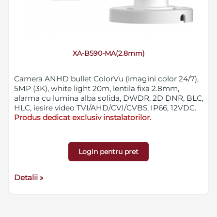
XA-B590-MA(2.8mm)
Camera ANHD bullet ColorVu (imagini color 24/7),
5MP (3K), white light 20m, lentila fixa 2.8mm,
alarma cu lumina alba solida, DWDR, 2D DNR, BLC,
HLC, iesire video TVI/AHD/CVI/CVBS, IP66, 12VDC.
Produs dedicat exclusiv instalatorilor.
Login pentru pret
Detalii »