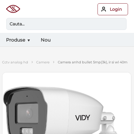
Login
Produse
Nou
›
›
cctv analog hd
camere
camera anhd bullet 5mp(3k), ir si wl 40m