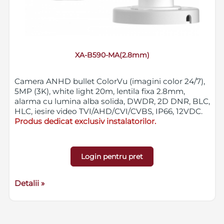
XA-B590-MA(2.8mm)
Camera ANHD bullet ColorVu (imagini color 24/7),
5MP (3K), white light 20m, lentila fixa 2.8mm,
alarma cu lumina alba solida, DWDR, 2D DNR, BLC,
HLC, iesire video TVI/AHD/CVI/CVBS, IP66, 12VDC.
Produs dedicat exclusiv instalatorilor.
Login pentru pret
Detalii »