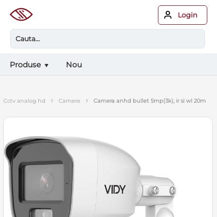
Login
Produse
Nou
›
›
cctv analog hd
camere
camera anhd bullet 5mp(3k), ir si wl 20m