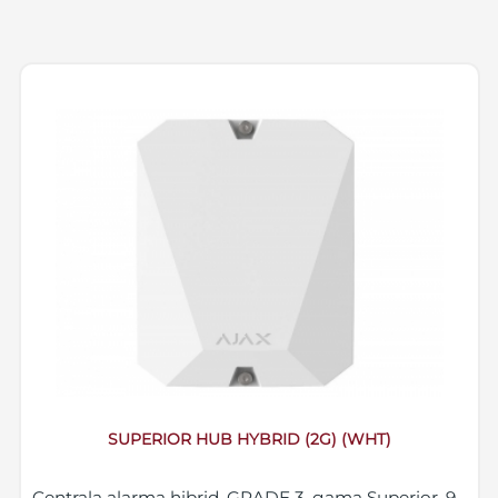
SUPERIOR HUB HYBRID (2G) (WHT)
Centrala alarma hibrid, GRADE 3, gama Superior, 9