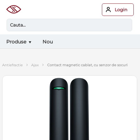
Login
Produse
Nou
›
›
antiefractie
ajax
contact magnetic cablat, cu senzor de socuri