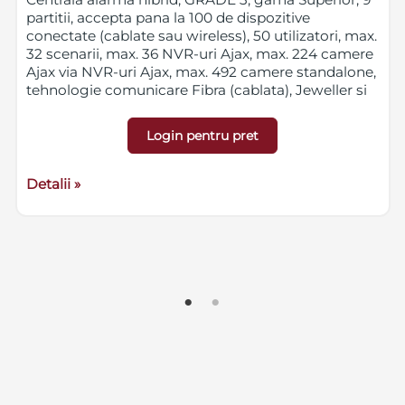
partitii, accepta pana la 100 de dispozitive
conectate (cablate sau wireless), 50 utilizatori, max.
32 scenarii, max. 36 NVR-uri Ajax, max. 224 camere
Ajax via NVR-uri Ajax, max. 492 camere standalone,
tehnologie comunicare Fibra (cablata), Jeweller si
Wings (wireless), 2 slot-uri pentru micro-SIM,
banda celulara 2G, distanta comunicare max.
Login pentru pret
2000m, alimentare 110-240VAC, 50/60 Hz, linie
Fibra 24VDC, backup cu baterie 10.5-15 VDC
(neinclusa), culoare alba, IP30, IK06, dimensiuni 196
Detalii »
x 238 x 100 mm, greutate 837g
Pentru a instala echipamente AJAX FIBRA, e
necesar intai
.
sa va certificati ca instalator FIBRA