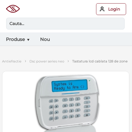
Login
Produse
Nou
›
›
antiefractie
dsc power series neo
tastatura lcd cablata 128 de zone