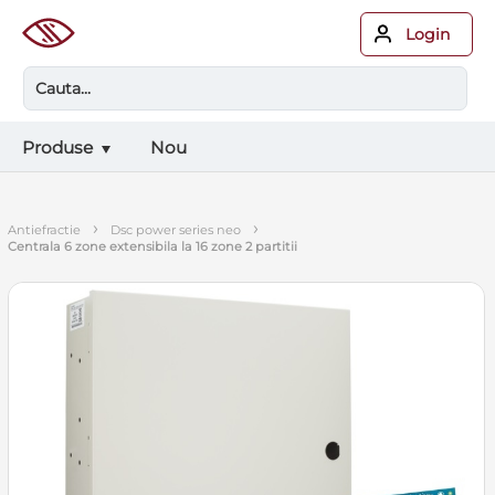
Login
Produse
Nou
›
›
antiefractie
dsc power series neo
centrala 6 zone extensibila la 16 zone 2 partitii