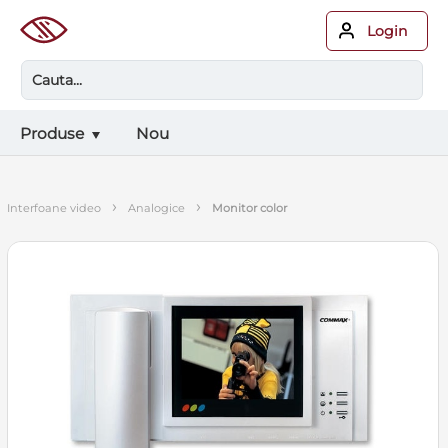
Login
Produse
Nou
›
›
interfoane video
analogice
monitor color