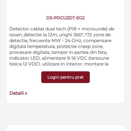
DS-PDCL12DT-EG2
Detector cablat dual tech (PIR + microunde) de
tavan, detectie la 12m, unghi 360°, 172 zone de
detectie, frecventa MW - 24 GHz, compensare
digitala temperatura, protectie creep zone,
procesare digitala, tamper in partea din fata,
indicator LED, alimentare 9-16 VDC (tensiune
tipica 12 VDC), utilizare in interior, montare la
inaltime de 2.4 - 4 m, dimensiuni φ120 mm x 33.2
mm, greutate 138g
Login pentru pret
Detalii »