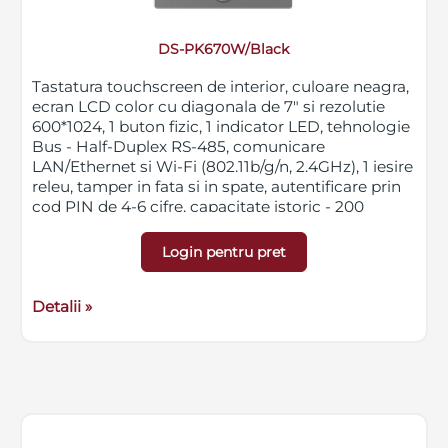
DS-PK670W/Black
Tastatura touchscreen de interior, culoare neagra,
ecran LCD color cu diagonala de 7" si rezolutie
600*1024, 1 buton fizic, 1 indicator LED, tehnologie
Bus - Half-Duplex RS-485, comunicare
LAN/Ethernet si Wi-Fi (802.11b/g/n, 2.4GHz), 1 iesire
releu, tamper in fata si in spate, autentificare prin
cod PIN de 4-6 cifre, capacitate istoric - 200
evenimente, montare pe perete, dimensiuni 122 x
218.7 x 27 mm, greutate 400g
Login pentru pret
Detalii »