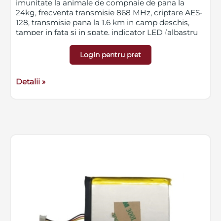
imunitate la animale de compnaie de pana la
24kg, frecventa transmisie 868 MHz, criptare AES-
128, transmisie pana la 1.6 km in camp deschis,
tamper in fata si in spate, indicator LED (albastru
in alarma), IP65, dimensiuni 67.3 x 141.6 x 60 mm,
greutate 301g, alimentare cu 2 baterii CR123A,
Login pentru pret
motare la inaltime de 2.5-3m (high mount) / 0.8-
1.2m (low mount)
Detalii »