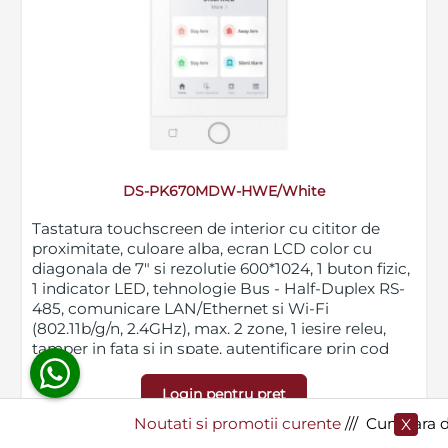
Blog
SECPRAL© 2023.
Noutati
Toate drepturile rezervate.
Companie
Contact
DS-PK670MDW-HWE/White
Tastatura touchscreen de interior cu cititor de
proximitate, culoare alba, ecran LCD color cu
diagonala de 7" si rezolutie 600*1024, 1 buton fizic,
1 indicator LED, tehnologie Bus - Half-Duplex RS-
485, comunicare LAN/Ethernet si Wi-Fi
(802.11b/g/n, 2.4GHz), max. 2 zone, 1 iesire releu,
tamper in fata si in spate, autentificare prin cod
PIN de 4-6 cifre, prin card M1/DESFire sau prin
telecomanda (keyfob) cu frecventa 868 MHz si
Login pentru pret
transmisie pana la 800 m in camp deschis,
Noutati si promotii curente
​/// Cumpara de la S
X
capacitate istoric - 200 evenimente, montare pe