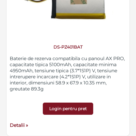
DS-PZ401BAT
Baterie de rezerva compatibila cu panoul AX PRO,
capacitate tipica 5100mAh, capacitate minima
4950mAh, tensiune tipica (3.7*1S1P) V, tensiune
intrerupere incarcare (4.2*1S1P) V, utilizare in
interior, dimensiuni 58.9 x 67.9 x 10.35 mm,
greutate 89.3g
Login pentru pret
Detalii »