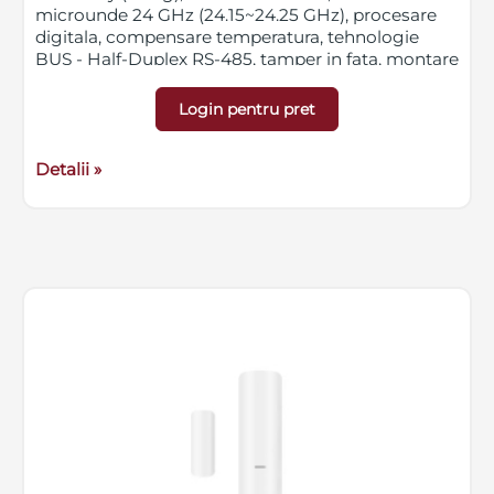
microunde 24 GHz (24.15~24.25 GHz), procesare
digitala, compensare temperatura, tehnologie
BUS - Half-Duplex RS-485, tamper in fata, montare
pe perete sau tavan (cu suport), doar in interior, la
inaltime de 1.8-2.4m, culoare alba, alimentare
Login pentru pret
12VDC, dimensiuni 65.7 x 103.8 x 45.5 mm,
greutate 100g
Detalii »