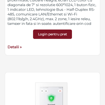
proximitate, culoare neagra, ecran LCD color cu
diagonala de 7" si rezolutie 600*1024, 1 buton fizic,
1 indicator LED, tehnologie Bus - Half-Duplex RS-
485, comunicare LAN/Ethernet si Wi-Fi
(802.11b/g/n, 2.4GHz), max. 2 zone, 1 iesire releu,
tamper in fata si in spate, autentificare prin cod
PIN de 4-6 cifre sau card M1/DESFire, capacitate
istoric - 200 evenimente, montare pe perete,
Login pentru pret
dimensiuni 122 x 218.7 x 27 mm, greutate 400g
Detalii »