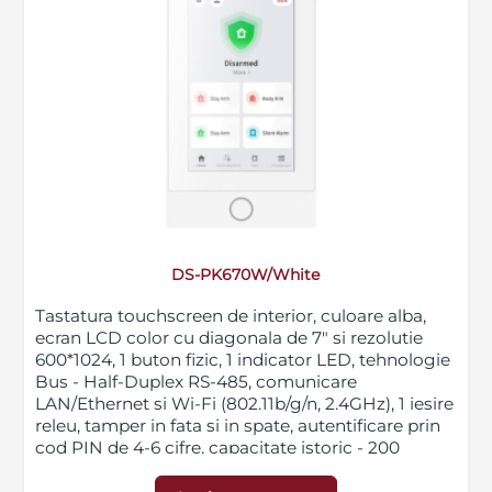
DS-PK670W/White
Tastatura touchscreen de interior, culoare alba,
ecran LCD color cu diagonala de 7" si rezolutie
600*1024, 1 buton fizic, 1 indicator LED, tehnologie
Bus - Half-Duplex RS-485, comunicare
LAN/Ethernet si Wi-Fi (802.11b/g/n, 2.4GHz), 1 iesire
releu, tamper in fata si in spate, autentificare prin
cod PIN de 4-6 cifre, capacitate istoric - 200
evenimente, montare pe perete, dimensiuni 122 x
218.7 x 27 mm, greutate 400g