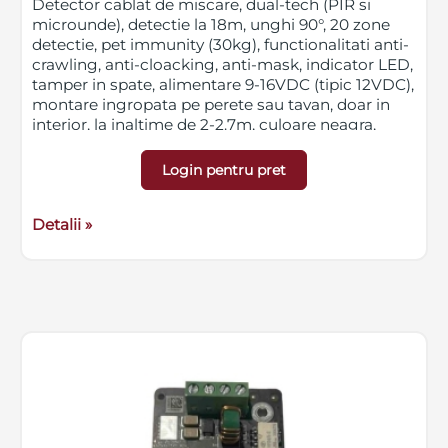
Detector cablat de miscare, dual-tech (PIR si
microunde), detectie la 18m, unghi 90°, 20 zone
detectie, pet immunity (30kg), functionalitati anti-
crawling, anti-cloacking, anti-mask, indicator LED,
tamper in spate, alimentare 9-16VDC (tipic 12VDC),
montare ingropata pe perete sau tavan, doar in
interior, la inaltime de 2-2.7m, culoare neagra,
dimensiuni 58 x 112 x 41 mm, greutate 120g
Login pentru pret
Detalii »