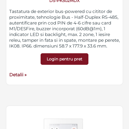
DS-PK502MDX
Tastatura de exterior bus-powered cu cititor de
proximitate, tehnologie Bus - Half-Duplex RS-485,
autentificare prin cod PIN de 4-6 cifre sau card
M1/DESFire, buzzer incorporat (60dB@1m), 1
indicator LED si backlight, max. 2 zone, 1 iesire
releu, tamper in fata si in spate, montare pe perete,
IK08, IP66, dimensiuni 58.7 x 177.9 x 33.6 mm,
greutate 303g
Login pentru pret
Detalii »