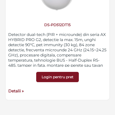
DS-PD512DT15
Detector dual-tech (PIR + microunde) din seria AX
HYBRID PRO G2, detectie la max. 15m, unghi
detectie 90°C, pet immunity (30 kg), 84 zone
detectie, frecventa microunde 24 GHz (24.15~24.25
GHz), procesare digitala, compensare
temperatura, tehnologie BUS - Half-Duplex RS-
485, tamper in fata, montare pe perete sau tavan
(cu suport), doar in interior, la inaltime de 1.8-2.4m,
culoare alba, alimentare 12VDC, dimensiuni 65.7 x
Login pentru pret
103.8 x 45.5 mm, greutate 100g
Detalii »