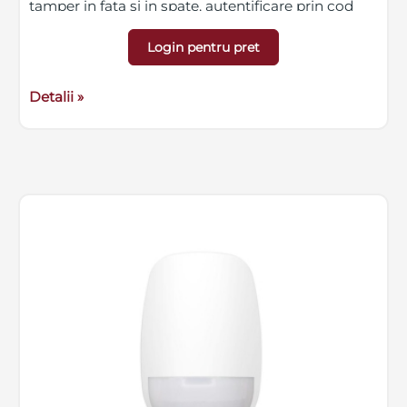
tamper in fata si in spate, autentificare prin cod
PIN de 4-6 cifre sau card M1/DESFire, capacitate
istoric - 200 evenimente, montare pe perete,
Login pentru pret
dimensiuni 122 x 218.7 x 27 mm, greutate 400g
Detalii »