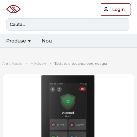
Login
Produse
Nou
›
›
antiefractie
hikvision
tastatura touchscreen, neagra