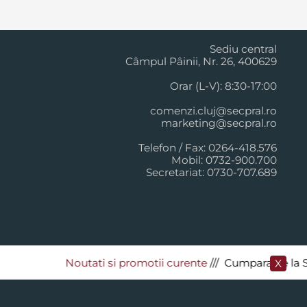
Cluj Napoca
Sediu central
Câmpul Pâinii, Nr. 26, 400629
Orar (L-V): 8:30-17:00
comenzi.cluj@secpral.ro
marketing@secpral.ro
Telefon / Fax: 0264-418.576
Mobil: 0732-900.700
Secretariat: 0730-707.689
Noutati si promotii curente
​/// Cumpara de la Secp
X