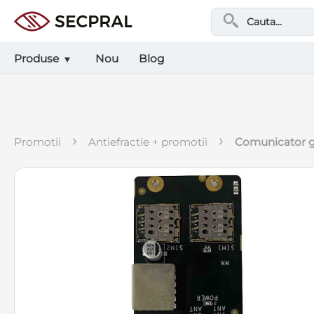
Produse
Nou
Blog
›
›
promotii
antiefractie + promotii
comunicator g