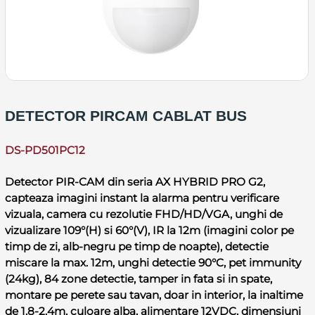
DETECTOR PIRCAM CABLAT BUS
DS-PD501PC12
Detector PIR-CAM din seria AX HYBRID PRO G2,
capteaza imagini instant la alarma pentru verificare
vizuala, camera cu rezolutie FHD/HD/VGA, unghi de
vizualizare 109°(H) si 60°(V), IR la 12m (imagini color pe
timp de zi, alb-negru pe timp de noapte), detectie
miscare la max. 12m, unghi detectie 90°C, pet immunity
(24kg), 84 zone detectie, tamper in fata si in spate,
montare pe perete sau tavan, doar in interior, la inaltime
de 1.8-2.4m, culoare alba, alimentare 12VDC, dimensiuni