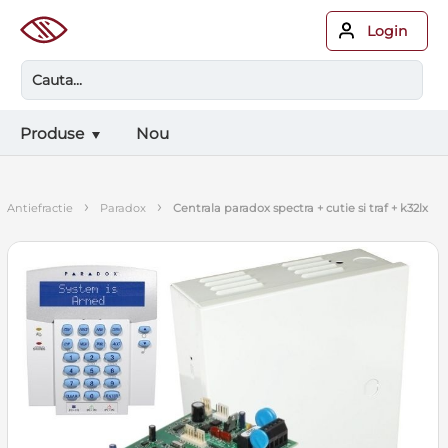
Login
Produse
Nou
›
›
antiefractie
paradox
centrala paradox spectra + cutie si traf + k32lx