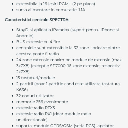
extensibila la 16 iesiri PGM - (2 pe placa)
sursa alimentare in comutatie: 1.1A
Caracteristici centrale SPECTRA:
StayD si aplicatia iParadox (suport pentru iPhone si
Android)
BUS extensie cu 4 fire
centralele sunt extensibile la 32 zone - oricare dintre
acestea poate fi radio
24 zone extensie maxim pe module de extensie (max.
3xZX8) (exceptie SP7000: 16 zone extensie, respectiv
2xZX8)
15 tastaturi/module
2 partitii (doar 1 partitie cand este utilizata tastatura
K636)
32 coduri utilizator
memorie 256 evenimente
extensie radio RTX3
extensie radio RX1 (doar module radio
unidirectionale)
suporta: module GPRS/GSM (seria PCS), apelator