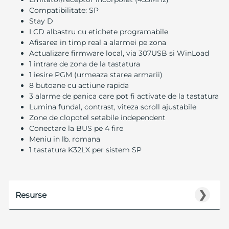
Compatibilitate: SP
Stay D
LCD albastru cu etichete programabile
Afisarea in timp real a alarmei pe zona
Actualizare firmware local, via 307USB si WinLoad
1 intrare de zona de la tastatura
1 iesire PGM (urmeaza starea armarii)
8 butoane cu actiune rapida
3 alarme de panica care pot fi activate de la tastatura
Lumina fundal, contrast, viteza scroll ajustabile
Zone de clopotel setabile independent
Conectare la BUS pe 4 fire
Meniu in lb. romana
1 tastatura K32LX per sistem SP
❯
Resurse