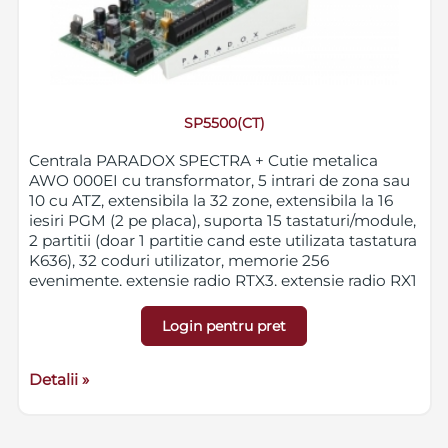
SP5500(CT)
Centrala PARADOX SPECTRA + Cutie metalica
AWO 000EI cu transformator, 5 intrari de zona sau
10 cu ATZ, extensibila la 32 zone, extensibila la 16
iesiri PGM (2 pe placa), suporta 15 tastaturi/module,
2 partitii (doar 1 partitie cand este utilizata tastatura
K636), 32 coduri utilizator, memorie 256
evenimente, extensie radio RTX3, extensie radio RX1
(doar module radio unidirectionale), module
GPRS/GSM (seria PCS), apelator vocal VDMP3 si
Login pentru pret
comunicatie internet TCP/IP (IP100)
Detalii »