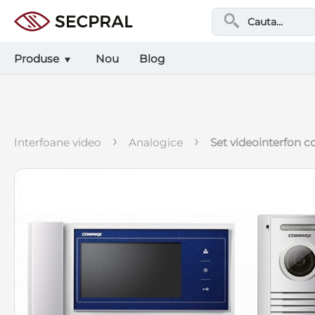
Produse
Nou
Blog
›
›
interfoane video
analogice
set videointerfon c