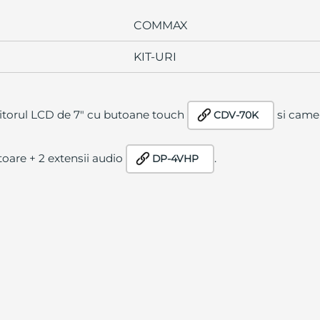
COMMAX
KIT-URI
nitorul LCD de 7" cu butoane touch
si came
CDV-70K
oare + 2 extensii audio
.
DP-4VHP