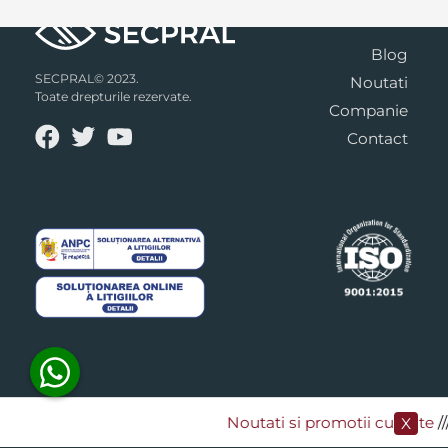
Blog
SECPRAL© 2023.
Noutati
Toate drepturile rezervate.
Companie
Contact
Noutati si promotii curente
​/
X