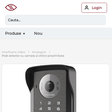
Login
Produse
Nou
›
›
interfoane video
analogice
post exterior cu camera si cititor proximitate