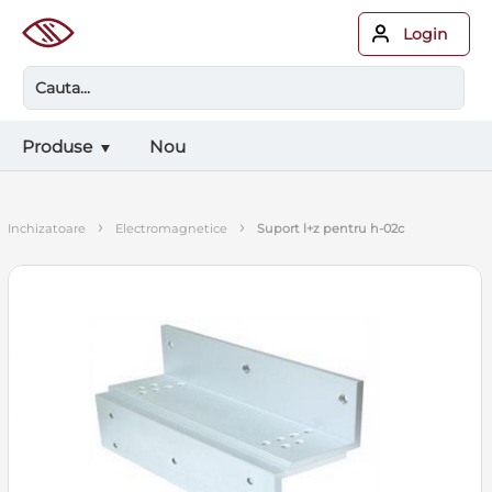
Login
Produse
Nou
›
›
inchizatoare
electromagnetice
suport l+z pentru h-02c