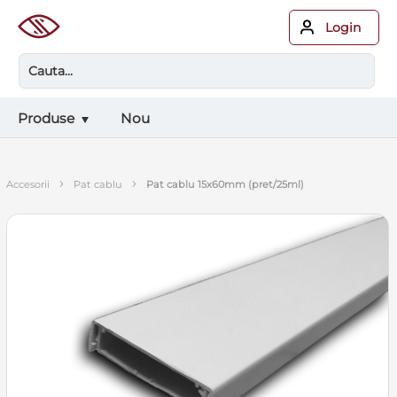
Login
Produse
Nou
›
›
accesorii
pat cablu
pat cablu 15x60mm (pret/25ml)