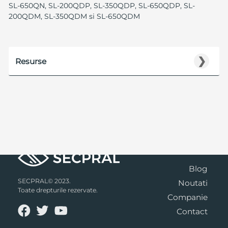
SL-650QN, SL-200QDP, SL-350QDP, SL-650QDP, SL-
200QDM, SL-350QDM si SL-650QDM
❯
Resurse
Blog
SECPRAL© 2023.
Noutati
Toate drepturile rezervate.
Companie
Contact