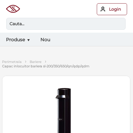
Login
Produse
Nou
›
›
perimetrala
bariere
capac inlocuitor bariera sl-200/350/650/qn/qdp/qdm