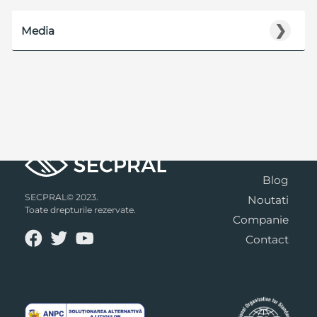
❯
Media
Blog
SECPRAL© 2023.
Noutati
Toate drepturile rezervate.
Companie
Contact