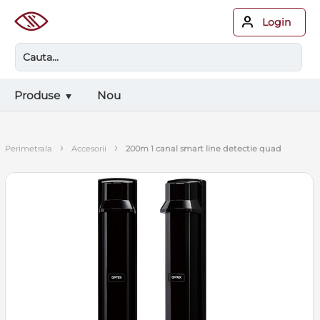
Login
Produse
Nou
›
›
perimetrala
accesorii
200m 1 canal smart line detectie quad