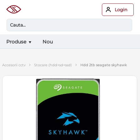
Login
Produse
Nou
›
›
accesorii cctv
stocare (hdd+sd+ssd)
hdd 2tb seagate skyhawk