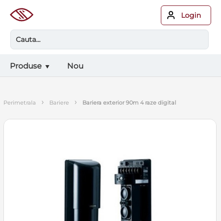
Login
Produse
Nou
›
›
perimetrala
bariere
bariera exterior 90m 4 raze digital