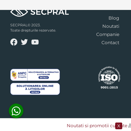
Blog
SECPRAL© 2023.
Noutati
Toate drepturile rezervate.
Companie
Contact
Noutati si promotii curente
​/
X