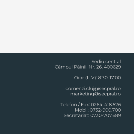
Cluj Napoca
Sediu central
Câmpul Pâinii, Nr. 26, 400629
Orar (L-V): 8:30-17:00
comenzi.cluj@secpral.ro
marketing@secpral.ro
Telefon / Fax: 0264-418.576
Mobil: 0732-900.700
Secretariat: 0730-707.689