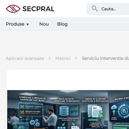
Produse
Nou
Blog
›
›
aplicatii avansate
metrici
serviciu interventie 