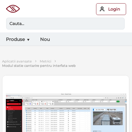
Login
Produse
Nou
›
›
aplicatii avansate
metrici
modul statie cantarire pentru interfata web