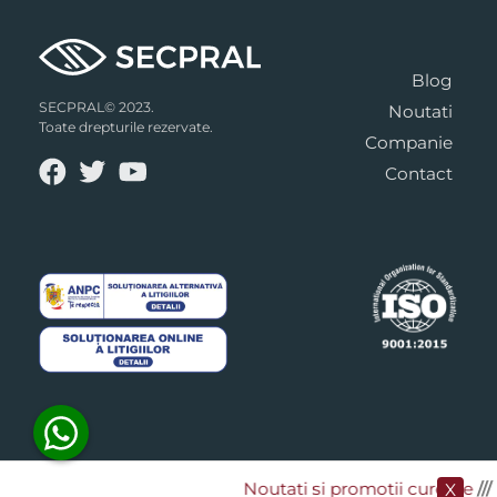
Blog
SECPRAL© 2023.
Noutati
Toate drepturile rezervate.
Companie
Contact
Noutati si promotii curente
​//
X