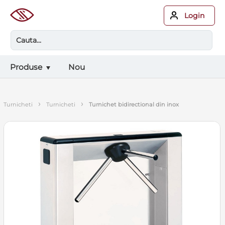
Login
Produse
Nou
›
›
turnicheti
turnicheti
turnichet bidirectional din inox