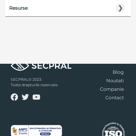
❯
Resurse
Blog
SECPRAL© 2023.
Noutati
Toate drepturile rezervate.
Companie
Contact