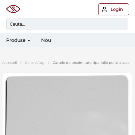
Login
Produse
Nou
›
›
accesorii
cartele/tag
cartele de proximitate tiparibile pentru seac